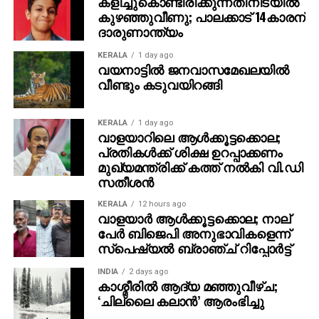
കളിച്ചുകൊണ്ടിരിക്കുന്നതിനിടയില്‍
സ്വഭാവത്തിലും മാറ്റം സംഭവിക്കുന്നതിനാല്‍
കുഴഞ്ഞുവീണു; പാലക്കാട് 14കാരന്
കണ്ടെത്താന്‍ കഴിയാതെ പോകാറുണ്ട്. എന്നാല്‍
ദാരുണാന്ത്യം
രക്തത്തിലെ ഓരോ കോശത്തിനും പ്രത്യേകം
KERALA
1 day ago
കെമിക്കല്‍ ഫിംഗര്‍പ്രിന്റ് ഉണ്ടെന്നും, അത്
വയനാട്ടില്‍ ജനവാസമേഖലയില്‍
തിരിച്ചറിയാനാണ് പുതിയ പരിശോധന രൂപകല്‍പ്പന
വീണ്ടും കടുവയിറങ്ങി
ചെയ്തിരിക്കുന്നതെന്നും ഗവേഷകര്‍ വിശദീകരിച്ചു.
KERALA
1 day ago
ശ്വാസകോശ അര്‍ബുദ കോശങ്ങള്‍ക്ക് സാധാരണ
വാളയാറിലെ ആള്‍ക്കൂട്ടക്കൊല;
കോശങ്ങളില്‍ നിന്ന് വ്യത്യസ്തമായ കെമിക്കല്‍
പ്രതികള്‍ക്ക് ശിക്ഷ ഉറപ്പാക്കണം
ഫിംഗര്‍പ്രിന്റ് ഉണ്ടെന്ന് പഠനത്തില്‍ കണ്ടെത്തി. ഐഎ
മുഖ്യമന്ത്രിക്ക് കത്ത് നല്‍കി വി.ഡി
ഉപയോഗിച്ച് ഈ ഡാറ്റ ഡിജിറ്റലായി വിശകലനം
സതീശന്‍
ചെയ്യുമ്പോള്‍, ദശലക്ഷക്കണക്കിന് സാധാരണ
KERALA
12 hours ago
കോശങ്ങള്‍ക്കിടയില്‍ നിന്ന് ഒരു കാന്‍സര്‍ കോശത്തെ
വാളയാര്‍ ആള്‍ക്കൂട്ടക്കൊല; നാല്
പോലും കണ്ടെത്താന്‍ സാധിക്കുമെന്ന് ഗവേഷകര്‍
പേര്‍ ബിജെപി അനുഭാവികളെന്ന്
സ്പെഷ്യല്‍ ബ്രാഞ്ച് റിപ്പോര്‍ട്ട്
പറയുന്നു.
INDIA
2 days ago
1,814 പേരെ ഉള്‍പ്പെടുത്തി നടത്തിയ പഠനത്തില്‍ 1,095
കാശ്മീരില്‍ ആദ്യ മഞ്ഞുവീഴ്ച;
പേര്‍ ശ്വാസകോശ അര്‍ബുദബാധിതരും 719 പേര്‍
‘ചില്ലൈ കലാന്‍’ ആരംഭിച്ചു
കാന്‍സര്‍ ഇല്ലാത്തവരുമായിരുന്നു. ലങ്കാന്‍സീക്ക്