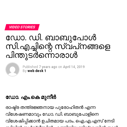
VIDEO STORIES
ഡോ. ഡി. ബാബുപോള്‍
സി.എച്ചിന്റെ സ്വപ്‌നങ്ങളെ
പിന്തുടര്‍ന്നൊരാള്‍
Published
7 years ago
on
April 14, 2019
By
web desk 1
ഡോ. എം.കെ മുനീര്‍
രാഷ്ട്ര തന്ത്രജ്ഞനായ പുരോഹിതന്‍ എന്ന
വിശേഷണമാവും ഡോ. ഡി. ബാബുപോളിനെ
വിശേഷിപ്പിക്കാന്‍ ഉചിതമായ പദം. ഐ.എ.എസ് നേടി