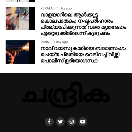
പരിശോധനയില്‍ ഐഎ പോസിറ്റീവ് ആയി
KERALA
1 day ago
കണ്ടെത്തിയവരെ പിന്നീട് കുറഞ്ഞ ഡോസ് CT സ്‌കാന്‍
വാളയാറിലെ ആള്‍ക്കൂട്ട
(LDCT) ഉപയോഗിച്ച് സ്ഥിരീകരിച്ചു.
കൊലപാതകം; നഷ്ടപരിഹാരം
പ്രഖ്യാപിക്കുന്നത് വരെ മൃതദേഹം
ഈ പുതിയ സമീപനം ഡോക്ടര്‍മാര്‍ക്ക് ശ്വാസകോശ
ഏറ്റെടുക്കില്ലെന്ന് കുടുംബം
അര്‍ബുദം തുടക്കഘട്ടത്തില്‍ തന്നെ കണ്ടെത്താന്‍
INDIA
1 day ago
സഹായിക്കുമെന്നും അതോടൊപ്പം അനാവശ്യ
നാല് വയസുകാരിയെ ബലാത്സംഗം
സ്‌കാനുകളും ചികിത്സാചെലവും കുറയ്ക്കാന്‍
ചെയ്ത പ്രതിയെ വെടിവച്ച് വീഴ്ത്തി
പൊലീസ് ഉദ്യോഗസ്ഥ
കഴിയുമെന്നും ഗവേഷകര്‍ വ്യക്തമാക്കി.