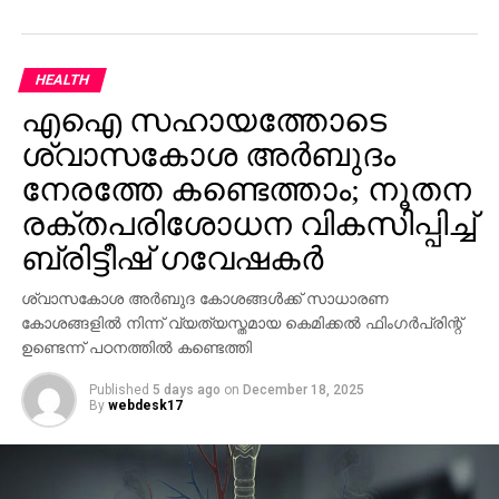
സംവിധായകന്‍ സത്യന്‍ അന്തിക്കാട്
ശ്രീനിവാസനുമായുള്ള ആത്മബന്ധം ഓര്‍ത്തെടുത്തു.
രണ്ടാഴ്ചയ്‌ക്കൊരിക്കല്‍ ശ്രീനിവാസെന്റ വീട്ടില്‍
HEALTH
എത്താറുണ്ടായിരുന്നുവെന്നും, കാലിന് ശസ്ത്രക്രിയ
എഐ സഹായത്തോടെ
കഴിഞ്ഞ് വാക്കറിന്റെ സഹായത്തോടെ
നടക്കുകയായിരുന്നെങ്കിലും തിരിച്ചുവരുമെന്ന പ്രതീക്ഷ
ശ്വാസകോശ അര്‍ബുദം
അദ്ദേഹത്തിനുണ്ടായിരുന്നുവെന്നും സത്യന്‍
നേരത്തേ കണ്ടെത്താം; നൂതന
അന്തിക്കാട് പറഞ്ഞു. തെരഞ്ഞെടുപ്പ് കാലത്ത് ‘
രക്തപരിശോധന വികസിപ്പിച്ച്
സന്ദേശം ‘ എന്ന സിനിമയുടെ ഇന്നത്തെ പ്രസക്തിയെ
ബ്രിട്ടീഷ് ഗവേഷകര്‍
കുറിച്ച് ഇരുവരും ചര്‍ച്ച ചെയ്തിരുന്നുവെന്നും അദ്ദേഹം
വ്യക്തമാക്കി. മാധ്യമങ്ങളോട് സംസാരിക്കുന്നതിനിടെ
ശ്വാസകോശ അര്‍ബുദ കോശങ്ങള്‍ക്ക് സാധാരണ
വാക്കുകള്‍ പൂര്‍ത്തിയാക്കാനാവാതെ സത്യന്‍
കോശങ്ങളില്‍ നിന്ന് വ്യത്യസ്തമായ കെമിക്കല്‍ ഫിംഗര്‍പ്രിന്റ്
അന്തിക്കാട് വികാരാധീനനായി.
ഉണ്ടെന്ന് പഠനത്തില്‍ കണ്ടെത്തി
ഹാസ്യവും വിമര്‍ശനവും ചേര്‍ത്തു മലയാള
Published
5 days ago
on
December 18, 2025
സിനിമയ്ക്ക് പുതിയ ദിശ നല്‍കിയ ശ്രീനിവാസെന്റ
By
webdesk17
വേര്‍പാട് മലയാള സിനിമയ്ക്ക് ഒരിക്കലും
നികത്താനാകാത്ത നഷ്ടമാണെന്ന് സഹപ്രവര്‍ത്തകരും
ആരാധകരും പറയുന്നു.