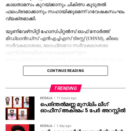
കാലതാമസം കുറയ്ക്കാനും ചികിത്സ കൂടുതല്‍
ഫലപ്രദമാക്കാനും സഹായിക്കുമെന്ന് ഗവേഷകസംഘം
വ്യക്തമാക്കി.
യൂണിവേഴ്‌സിറ്റി ഹോസ്പിറ്റല്‍സ് ഓഫ് നോര്‍ത്ത്
മിഡ്‌ലാന്‍ഡ്‌സ് എന്‍എച്ച്എസ് ട്രസ്റ്റ് (UHNM), കീലെ
സര്‍വകലാശാല, ലോഫ്ബറോ സര്‍വകലാശാല
എന്നിവിടങ്ങളിലെ ഗവേഷകരാണ് ഈ
കണ്ടുപിടിത്തത്തിന് പിന്നില്‍. ഫ്യൂറിയര്‍ ട്രാന്‍സ്‌ഫോം
ഇന്‍ഫ്രാറെഡ് (FT-IR) മൈക്രോസ്‌പെക്ട്രോസ്‌കോപ്പി
CONTINUE READING
എന്ന അത്യാധുനിക സാങ്കേതികവിദ്യയാണ്
രക്തപരിശോധനയില്‍ ഉപയോഗിക്കുന്നത്.
TRENDING
ട്യൂമറില്‍ നിന്ന് വേര്‍പെട്ട് രക്തത്തിലൂടെ
KERALA
11 hours ago
സഞ്ചരിക്കുന്ന കാന്‍സര്‍ കോശങ്ങളെ (Circulating
പെരിന്തൽമണ്ണ മുസ്ലിം ലീഗ്
Tumor Cells-CTS) കണ്ടെത്താന്‍ നിലവില്‍
ഓഫീസ് അക്രമം: 5 പേർ അറസ്റ്റിൽ
ഉപയോഗിക്കുന്ന രീതികള്‍ സങ്കീര്‍ണ്ണവും
ചെലവേറിയതുമാണ്. പലപ്പോഴും ഈ കോശങ്ങള്‍
KERALA
1 day ago
രക്തത്തിലെത്തുമ്പോള്‍ ആകൃതിയിലും