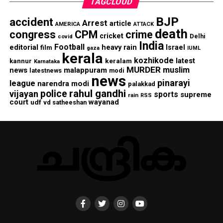
TAGCLOUD
BJP
accident
Arrest
article
AMERICA
ATTACK
death
congress
CPM
crime
cricket
Delhi
covid
India
Football
editorial
heavy rain
Israel
film
gaza
IUML
kerala
kozhikode
keralam
latest
kannur
Karnataka
MURDER
muslim
malappuram
news
modi
latestnews
news
pinarayi
league
narendra modi
palakkad
rahul gandhi
police
vijayan
sports
supreme
rain
RSS
court
wayanad
udf
vd satheeshan