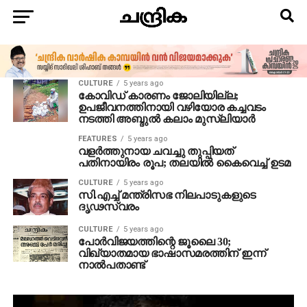
CULTURE
5 years ago
കോവിഡ് കാരണം ജോലിയില്ല;
ഉപജീവനത്തിനായി വഴിയോര കച്ചവടം
നടത്തി അബ്ദുല്‍ കലാം മുസ്‌ലിയാര്‍
FEATURES
5 years ago
വളര്‍ത്തുനായ ചവച്ചു തുപ്പിയത്
പതിനായിരം രൂപ; തലയില്‍ കൈവെച്ച് ഉടമ
CULTURE
5 years ago
സി.എച്ച് മന്ത്രിസഭ നിലപാടുകളുടെ
ദൃഢസ്വരം
CULTURE
5 years ago
പോര്‍വിജയത്തിന്റെ ജൂലൈ 30;
വിഖ്യാതമായ ഭാഷാസമരത്തിന് ഇന്ന്
നാല്‍പതാണ്ട്