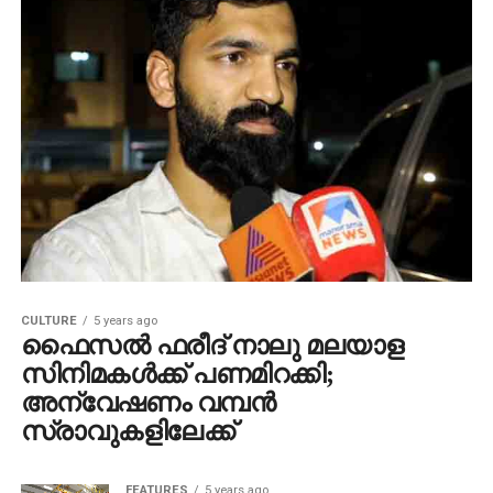
CULTURE
5 years ago
ഫൈസല്‍ ഫരീദ് നാലു മലയാള
സിനിമകള്‍ക്ക് പണമിറക്കി;
അന്വേഷണം വമ്പന്‍
സ്രാവുകളിലേക്ക്
FEATURES
5 years ago