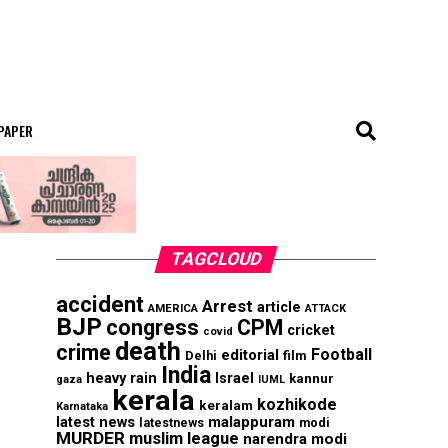
 PAPER
TAGCLOUD
accident
Arrest
article
AMERICA
ATTACK
BJP
congress
CPM
cricket
covid
death
crime
Football
editorial
Delhi
film
India
heavy rain
Israel
kannur
gaza
IUML
kerala
kozhikode
keralam
Karnataka
malappuram
latest news
modi
latestnews
MURDER
muslim league
narendra modi