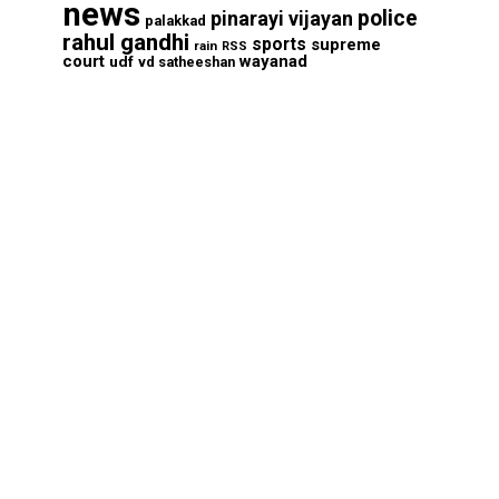
news
police
pinarayi vijayan
palakkad
rahul gandhi
sports
supreme
rain
RSS
court
wayanad
udf
vd satheeshan