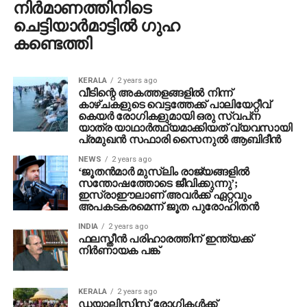
നിർമാണത്തിനിടെ
ചെട്ടിയാർമാട്ടിൽ ഗുഹ
കണ്ടെത്തി
KERALA
2 years ago
വീടിന്റെ അകത്തളങ്ങളില്‍ നിന്ന്
കാഴ്ചകളുടെ വെട്ടത്തേക്ക് പാലിയേറ്റീവ്
കെയര്‍ രോഗികളുമായി ഒരു സ്വപ്‌ന
യാത്ര യാഥാര്‍ത്ഥ്യമാക്കിയത് വ്യവസായി
പ്രമുഖന്‍ സഫാരി സൈനുല്‍ ആബിദീന്‍
NEWS
2 years ago
‘ജൂതന്‍മാര്‍ മുസ്‌ലിം രാജ്യങ്ങളില്‍
സന്തോഷത്തോടെ ജീവിക്കുന്നു’;
ഇസ്രാഈലാണ് അവര്‍ക്ക് ഏറ്റവും
അപകടകരമെന്ന് ജൂത പുരോഹിതന്‍
INDIA
2 years ago
ഫലസ്തീന്‍ പരിഹാരത്തിന് ഇന്ത്യക്ക്
നിര്‍ണായക പങ്ക്
KERALA
2 years ago
ഡയാലിസിസ് രോഗികൾക്ക്