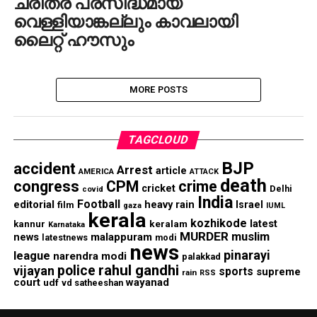
ചരിത്ര പ്രസിദ്ധമായ
വെള്ളിയാങ്കല്ലും കാവലായി
ലൈറ്റ് ഹൗസും
MORE POSTS
TAGCLOUD
BJP
accident
Arrest
article
AMERICA
ATTACK
death
congress
CPM
crime
cricket
Delhi
covid
India
Football
editorial
heavy rain
Israel
film
gaza
IUML
kerala
kozhikode
keralam
latest
kannur
Karnataka
MURDER
muslim
malappuram
news
modi
latestnews
news
pinarayi
league
narendra modi
palakkad
rahul gandhi
police
vijayan
sports
supreme
rain
RSS
court
wayanad
udf
vd satheeshan