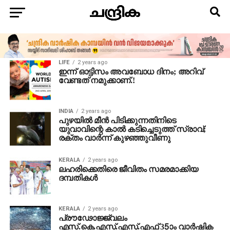
LIFE
2 years ago
ഇന്ന് ഓട്ടിസം അവബോധ ദിനം; അറിവ്
വേണ്ടത് നമുക്കാണ്.!
INDIA
2 years ago
പുഴയിൽ മീൻ പിടിക്കുന്നതിനിടെ
യുവാവിന്റെ കാൽ കടിച്ചെടുത്ത് സ്രാവ്;
രക്തം വാർന്ന് കുഴഞ്ഞുവീണു
KERALA
2 years ago
ലഹരിക്കെതിരെ ജീവിതം സമരമാക്കിയ
ദമ്പതികൾ
KERALA
2 years ago
പ്രൗഢോജ്ജ്വലം
എസ്.കെ.എസ്.എസ്.എഫ് 35ാം വാര്‍ഷിക