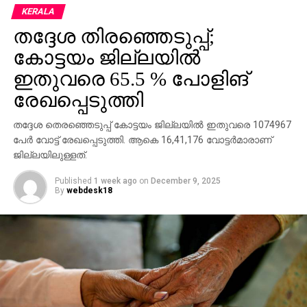
സെക്രട്ടറി, കെഎസ്യു പ്രവര്‍ത്തകര്‍ എന്നിവരെ
KERALA
ആക്രമിച്ചത്.
തദ്ദേശ തിരഞ്ഞെടുപ്പ്;
തദ്ദേശ തെരഞ്ഞെടുപ്പില്‍ രണ്ടാംഘട്ട വോട്ടെടുപ്പ്
കോട്ടയം ജില്ലയില്‍
നടക്കുന്നതിനിടെയാണ് ആക്രമണം. ഇന്ന് തൃശൂര്‍,
ഇതുവരെ 65.5 % പോളിങ്
പാലക്കാട്, മലപ്പുറം, കോഴിക്കോട്, വയനാട്, കണ്ണൂര്‍,
രേഖപ്പെടുത്തി
കാസര്‍കോട് ജില്ലകളിലാണ് വോട്ടെടുപ്പ് നടക്കുന്നത്.
തദ്ദേശ തെരഞ്ഞെടുപ്പ് കോട്ടയം ജില്ലയില്‍ ഇതുവരെ 1074967
പേര്‍ വോട്ട് രേഖപ്പെടുത്തി. ആകെ 16,41,176 വോട്ടര്‍മാരാണ്
ജില്ലയിലുള്ളത്.
Published
1 week ago
on
December 9, 2025
By
webdesk18