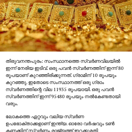
RELATED TOPICS:
UP NEXT
വിന്‍/ഡ്രോ: ബ്ലാസ്‌റ്റേര്‍സ്- ഡല്‍ഹി
രണ്ടാമങ്കമിന്ന്
DON'T MISS
അര്‍ഹന്‍ 100 %
തിരുവനന്തപുരം: സംസ്ഥാനത്തെ സ്വര്‍ണവിലയില്‍
ഇന്ന് നേരിയ ഇടിവ്. ഒരു പവന്‍ സ്വര്‍ണത്തിന് ഇന്ന് 80
രൂപയാണ് കുറഞ്ഞിരിക്കുന്നത്. ഗ്രാമിന് 10 രൂപയും
കുറഞ്ഞു. ഇതോടെ സംസ്ഥാനത്ത് ഒരു ഗ്രാം
സ്വര്‍ണത്തിന്റെ വില 11935 രൂപയായി. ഒരു പവന്‍
സ്വര്‍ണത്തിന് ഇന്ന് 95480 രൂപയും നല്‍കേണ്ടതായി
വരും.
ലോകത്തെ ഏറ്റവും വലിയ സ്വര്‍ണ
ഉപഭോക്താക്കളാണ് ഇന്ത്യ. ഓരോ വര്‍ഷവും ടണ്‍
കണക്കിന് സ്വര്‍ണം രാജ്യത്ത് ഇറക്കുമതി