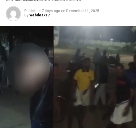
Published
7 days ago
on
December 11, 2025
By
webdesk17