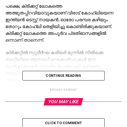
പക്ഷെ, ക്രിക്കറ്റ് ലോകത്തെ
അത്ഭുതപ്പിറവിയാവുകയാണ് വിരാട് കോഹ്ലിയെന്ന
ഇന്ത്യന്‍ ടെസ്റ്റ് നായകന്‍. ഓരോ പരമ്പര കഴിയും
തോറും കോഹ്ലി തെളിയിച്ചു കൊണ്ടിരിക്കുകയാണ്.
ക്രിക്കറ്റ് ലോകത്തെ അപൂര്‍വ പ്രതിഭാസങ്ങളില്‍
ഒന്നാണ് താനെന്ന്.
ക്രിക്കറ്റില്‍ സുദീര്‍ഘ കരിയര്‍ മുന്നില്‍ നില്‍ക്കെ
ബാറ്റിങിലെ ഒട്ടനവധി റെക്കോര്‍ഡുകള്‍ ഈ
ഡല്‍ഹിക്കാരന്‍ സ്വന്തം പേരിലാക്കി കഴിഞ്ഞു.
ടെസ്റ്റിനും ഏകദിനത്തിനും ട്വന്റി-20ക്കും ചേരുന്ന
CONTINUE READING
ക്രിക്കറ്റിലെ ഏക ക്രിക്കറ്റര്‍ കോഹ്ലി തന്നെയല്ലേ..
ഈ ഫോര്‍മാറ്റുകളിലെ താരത്തിന്റെ ബാറ്റിങ് പ്രകടനം
ADVERTISEMENT
തന്നെ ഇതിന്റെ സാക്ഷ്യപത്രമാണ്. ഈ മൂന്നു
ഫോര്‍മാറ്റുകളിലും 50ന് മുകളില്‍ റണ്‍റേറ്റുള്ള
YOU MAY LIKE
ഒരേയൊരു താരമാണ് വിരാട്.
28കാരനായ കോഹ്ലി ഇതുവരെ കളിച്ചത് 52 ടെസ്റ്റു
CLICK TO COMMENT
മത്സരങ്ങള്‍. സ്‌കോര്‍ ചെയ്തതാവട്ടെ 4,000 റണ്‍സും