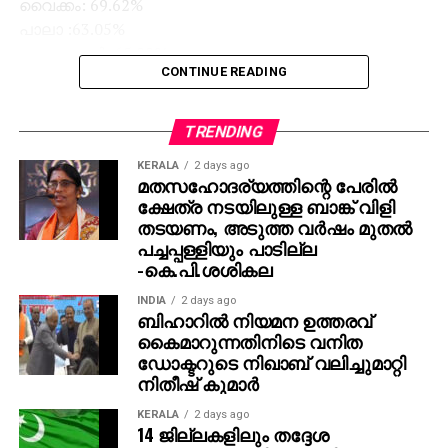
വൈക്കം: 69.62%
പാലാ :63.05%
ഏറ്റുമാനൂര്‍: 65.22%
CONTINUE READING
ഈരാറ്റുപേട്ട: 80.04%
ബ്ലോക്ക് പഞ്ചായത്തുകള്‍
TRENDING
ഏറ്റുമാനൂര്‍:66.23%
KERALA
2 days ago
മതസഹോദര്യത്തിന്റെ പേരില്‍
ഉഴവൂര്‍ :63.06%
ക്ഷേത്ര നടയിലുള്ള ബാങ്ക് വിളി
ളാലം :63.26%
തടയണം, അടുത്ത വര്‍ഷം മുതല്‍
ഈരാറ്റുപേട്ട :66.34%
പച്ചപ്പള്ളിയും പാടില്ല
പാമ്പാടി : 66.26%
-കെ.പി.ശശികല
മാടപ്പള്ളി :62.36%
INDIA
2 days ago
വാഴൂര്‍ :65.78%
ബിഹാറില്‍ നിയമന ഉത്തരവ്
കാഞ്ഞിരപ്പള്ളി: 64.68%
കൈമാറുന്നതിനിടെ വനിത
പള്ളം:64.76 %
ഡോക്ടറുടെ നിഖാബ് വലിച്ചുമാറ്റി
വൈക്കം: 72.6%
നിതീഷ് കുമാര്‍
കടുത്തുരുത്തി: 66.7%
KERALA
2 days ago
14 ജില്ലകളിലും തദ്ദേശ