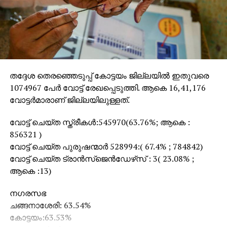
തദ്ദേശ തെരഞ്ഞെടുപ്പ് കോട്ടയം ജില്ലയില്‍ ഇതുവരെ
1074967 പേര്‍ വോട്ട് രേഖപ്പെടുത്തി. ആകെ 16,41,176
വോട്ടര്‍മാരാണ് ജില്ലയിലുള്ളത്.
വോട്ട് ചെയ്ത സ്ത്രീകള്‍:545970(63.76%; ആകെ :
856321 )
വോട്ട് ചെയ്ത പുരുഷന്മാര്‍ 528994:( 67.4% ; 784842)
വോട്ട് ചെയ്ത ട്രാന്‍സ്‌ജെന്‍ഡേഴ്‌സ് : 3( 23.08% ;
ആകെ :13)
നഗരസഭ
ചങ്ങനാശേരി: 63.54%
കോട്ടയം:63.53%