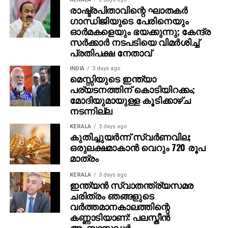
ലോക സാമ്പത്തിക പ്രതിസന്ധിക്കു കാരണമായ
രാഷ്ട്രപിതാവിന്റെ ഘാതകര്‍
അമേരിക്കന്‍ ബാങ്കിങ് തകര്‍ച്ചയിലേക്ക് നയിച്ച അതേ
ഗാന്ധിജിയുടെ പേരിനെയും
സാമ്പത്തിക നയങ്ങളാണ് മോദി സര്‍ക്കാരും
ഓര്‍മകളെയും ഭയക്കുന്നു; കേന്ദ്ര
പിന്തുടരുന്നത്. ഇത് രാജ്യ സമ്പദ് വ്യവസ്ഥയെ
സര്‍ക്കാര്‍ നടപടിയെ വിമര്‍ശിച്ച്
പ്രതിപക്ഷ നേതാവ്
സുസ്ഥിരമാക്കുന്നതിനു പകരം
അസ്ഥിരപ്പെടുത്തുന്നതിലേക്കാണ് നയിക്കുക.
INDIA
3 days ago
ഉത്തര്‍പ്രദേശ്, പഞ്ചാബ് നിയമസഭാ
മെസ്സിയുടെ ഇന്ത്യാ
പര്യടനത്തിന് കൊടിയിറക്കം;
തെരഞ്ഞെടുപ്പുകള്‍ ആസന്നമായിരിക്കെ
മോദിയുമായുള്ള കൂടിക്കാഴ്ച
‘കള്ളപ്പണത്തിനെതിരെയുള്ള പോരാട്ടത്തിനു’ വോട്ടു
നടന്നില്ല
ചോദിക്കാനുള്ള രാഷ്ട്രീയ തന്ത്രം കൂടി ഈയൊരു
നീക്കത്തില്‍ ഒളിഞ്ഞിരിപ്പുണ്ട്. പ്രത്യക്ഷത്തില്‍
KERALA
3 days ago
കുതിച്ചുയര്‍ന്ന് സ്വര്‍ണവില;
സാമ്പത്തിക കുറ്റവാളികളെ പിടിച്ചുകെട്ടുന്നു എന്നു
ഒരുലക്ഷമാകാന്‍ വെറും 720 രൂപ
തോന്നിപ്പിക്കുക വഴി ജനപിന്തുണയാര്‍ജിക്കുകയും
മാത്രം
വായ്പാ സംവിധാത്തെ ശക്തിപ്പെടുത്തുന്നതിലൂടെ
കോര്‍പറേറ്റുകളെ സന്തോഷിപ്പിക്കുകയും ചെയ്യുന്ന
KERALA
3 days ago
ഇന്ത്യൻ സ്വാതന്ത്ര്യസമര
രാഷ്ട്രീയ കളിക്കാണ് രാജ്യം വേദിയാവുന്നത്.
ചരിത്രം ഞങ്ങളുടെ
അല്ലാതെ മോദി സര്‍ക്കാര്‍ അവകാശപ്പെടുന്നത്
വർത്തമാനകാലത്തിന്റെ
പോലെ കറന്‍സി പിന്‍വലിക്കുന്നത് കൊണ്ട് മാത്രം
കണ്ണാടിയാണ്: പലസ്തീൻ
കള്ളപ്പണം തടയാനാവില്ല. വിദേശ നിക്ഷേപങ്ങളിലെ
അംബാസഡർ