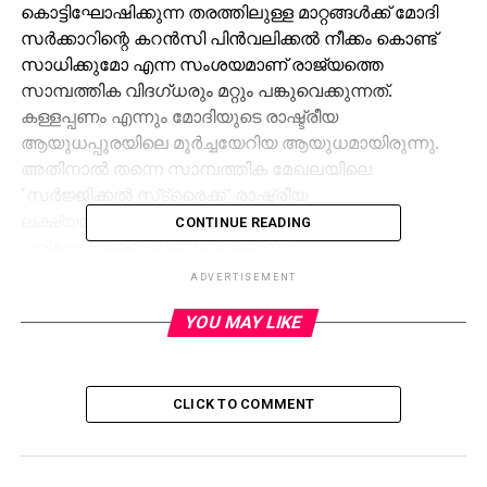
കൊട്ടിഘോഷിക്കുന്ന തരത്തിലുള്ള മാറ്റങ്ങള്‍ക്ക് മോദി
സര്‍ക്കാറിന്റെ കറന്‍സി പിന്‍വലിക്കല്‍ നീക്കം കൊണ്ട്
സാധിക്കുമോ എന്ന സംശയമാണ് രാജ്യത്തെ
സാമ്പത്തിക വിദഗ്ധരും മറ്റും പങ്കുവെക്കുന്നത്.
കള്ളപ്പണം എന്നും മോദിയുടെ രാഷ്ട്രീയ
ആയുധപ്പുരയിലെ മൂര്‍ച്ചയേറിയ ആയുധമായിരുന്നു.
അതിനാല്‍ തന്നെ സാമ്പത്തിക മേഖലയിലെ
‘സര്‍ജ്ജിക്കല്‍ സ്‌ട്രൈക്ക്’ രാഷ്ട്രീയ
ലക്ഷ്യമിട്ടുള്ളതാണോ എന്ന്
CONTINUE READING
പരിശോധിക്കപ്പെടേണ്ടിയിരിക്കുന്നു.
ADVERTISEMENT
ഏതൊരു രാഷ്ട്രത്തെ സംബന്ധിച്ചും സാമ്പത്തിക
സംഘാടനം അതിന്റെ നിലനില്‍പ്പില്‍
YOU MAY LIKE
അവിഭാജ്യഘടകമാണ്. നിയമാനുസൃത സാമ്പത്തിക
വ്യവഹാരങ്ങള്‍ സൃഷ്ടിക്കപ്പെടുക എന്നത്
രാജ്യത്തിന്റെ പൊതു സ്വീകാര്യതയോടുതന്നെ
CLICK TO COMMENT
ബന്ധപ്പെട്ടു കിടക്കുന്ന കാര്യമാണ്. ഇന്ത്യാ രാജ്യത്തെ
സംബന്ധിച്ചിടത്തോളം സ്വാതന്ത്ര്യ ലബ്ധി മുതല്‍
തന്നെ നേരിടുന്ന വലിയ വെല്ലുവിളികളിലൊന്നാണ്