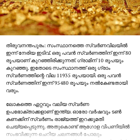
ചെയ്യുന്നതെന്ന വസ്തുത രാജ്യനന്മ കാംക്ഷിക്കുന്ന
ഏതൊരാള്‍ക്കും അവഗണിക്കാനാവില്ല. ഭരണഘടന
വിഭാവനം ചെയ്യുന്ന ജീവിക്കാനുള്ള സ്വാതന്ത്ര്യം
അര്‍ത്ഥപൂര്‍ണ്ണമായി അപഗ്രഥിച്ചാല്‍ പട്ടിണിയും
പരിവട്ടവുമില്ലാത്ത ജീവിതക്രമം പൗരര്‍ക്ക് പ്രദാനം
ചെയ്യുക എന്നത് ഭരണകൂട ബധ്യതയാണെന്ന്
തിരുവനന്തപുരം: സംസ്ഥാനത്തെ സ്വര്‍ണവിലയില്‍
ബോധ്യമാകും. പൊതു വിഭവങ്ങളെ
ഇന്ന് നേരിയ ഇടിവ്. ഒരു പവന്‍ സ്വര്‍ണത്തിന് ഇന്ന് 80
എല്ലാവരിലുമെത്തിക്കാനും പട്ടിണിയും
രൂപയാണ് കുറഞ്ഞിരിക്കുന്നത്. ഗ്രാമിന് 10 രൂപയും
കഷ്ടപ്പാടുമില്ലാത്ത നാളുകള്‍ക്കായുള്ള
കുറഞ്ഞു. ഇതോടെ സംസ്ഥാനത്ത് ഒരു ഗ്രാം
നയരൂപീകരണത്തിനുമാണ് സര്‍ക്കാറുകള്‍
സ്വര്‍ണത്തിന്റെ വില 11935 രൂപയായി. ഒരു പവന്‍
തയ്യാറാവേണ്ടത്. നിരന്തര പ്രതിഷേധങ്ങളാണ്
സ്വര്‍ണത്തിന് ഇന്ന് 95480 രൂപയും നല്‍കേണ്ടതായി
കള്ളപ്പണം എതിര്‍ക്കപ്പെടാനും നടപടിയര്‍ഹിക്കുന്ന
വരും.
കാര്യമാണെന്ന രീതിയിലേക്കും പൊതുബോധം
രൂപപ്പെടുത്തിയെടുക്കുന്നതിലേക്കും നയിച്ചത്. മോദി
ലോകത്തെ ഏറ്റവും വലിയ സ്വര്‍ണ
സര്‍ക്കാരിന്റെ നയങ്ങള്‍ കള്ളപ്പണം
ഉപഭോക്താക്കളാണ് ഇന്ത്യ. ഓരോ വര്‍ഷവും ടണ്‍
ഇല്ലാതാക്കുമെങ്കില്‍ സുത്യര്‍ഹവും
കണക്കിന് സ്വര്‍ണം രാജ്യത്ത് ഇറക്കുമതി
അഭിനന്ദനീയവുമായിരുന്നേനെ, എന്നാല്‍
ചെയ്യപ്പെടുന്നു. അതുകൊണ്ട് ആഗോള വിപണിയില്‍
അഞ്ഞൂറിന്റെയും ആയിരത്തിന്റെയും നോട്ടുകള്‍
സംഭവിക്കുന്ന ചെറിയ ചലനങ്ങള്‍ പോലും