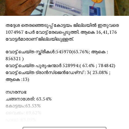
വിശകലനങ്ങള്‍ വ്യക്തമാക്കുന്നത്. എന്നാല്‍ മോദി
പറായാതെ തന്നെ രണ്ട് കാരണങ്ങള്‍ പുറത്തു നിഴലിച്ചു
നില്‍ക്കുന്നുമുണ്ട്. ആ രണ്ട് പ്രധാന കാരണങ്ങള്‍
തദ്ദേശ തെരഞ്ഞെടുപ്പ് കോട്ടയം ജില്ലയില്‍ ഇതുവരെ
ഇവയാണ്. ഒന്ന്, ബാങ്കിങ് മേഖലയെ ഉത്തേജിപ്പിക്കുക.
1074967 പേര്‍ വോട്ട് രേഖപ്പെടുത്തി. ആകെ 16,41,176
രണ്ട്, ആസന്നമായ ഉത്തര്‍പ്രദേശ്, പഞ്ചാബ്
വോട്ടര്‍മാരാണ് ജില്ലയിലുള്ളത്.
തെരഞ്ഞടുപ്പുകളില്‍ അഴിമതി വിരുദ്ധ പ്രതിച്ഛായയില്‍
ജയിച്ചു കയറുക. ഇതില്‍ ആദ്യത്തെ താല്‍പര്യത്തെ
വോട്ട് ചെയ്ത സ്ത്രീകള്‍:545970(63.76%; ആകെ :
പരിശോധിച്ചാല്‍ മനസ്സിലാക്കാന്‍ കഴിയുക, മോദി
856321 )
തുടര്‍ന്നു പോരുന്ന ക്രോണി ക്യാപ്പിറ്റലിസത്തിന്റെ
വോട്ട് ചെയ്ത പുരുഷന്മാര്‍ 528994:( 67.4% ; 784842)
(മൈത്രീ മുതാലാളിത്തം) ഭഗമായി ബാങ്കുകളുടെ
വോട്ട് ചെയ്ത ട്രാന്‍സ്‌ജെന്‍ഡേഴ്‌സ് : 3( 23.08% ;
വായ്പ്പാ ശക്തി വര്‍ധിപ്പിച്ചു മൂലധന വ്യാപനം
ആകെ :13)
പ്രത്യേകിച്ച് വന്‍കിട കോര്‍പ്പറേറ്റുകള്‍ക്ക്
ഉറപ്പുവരുത്തുകയാണ് കറന്‍സി നയം
നഗരസഭ
ലക്ഷ്യമാക്കുന്നത് എന്നാണ്.
ചങ്ങനാശേരി: 63.54%
കോട്ടയം:63.53%
വമ്പന്‍ സാമ്പത്തിക സ്രാവുകള്‍ വായ്പാ കടങ്ങള്‍
വൈക്കം: 69.62%
തിരിച്ചടക്കാതെ പൊതുമേഖലാ ബാങ്കുകളടക്കം
പാലാ :63.05%
പ്രതിസന്ധിയിലായിരിക്കുന്ന അവസ്ഥയില്‍ മൂലധന
ഏറ്റുമാനൂര്‍: 65.22%
സമാഹരണത്തിനുള്ള മാര്‍ഗമായാണ് സര്‍ക്കാര്‍