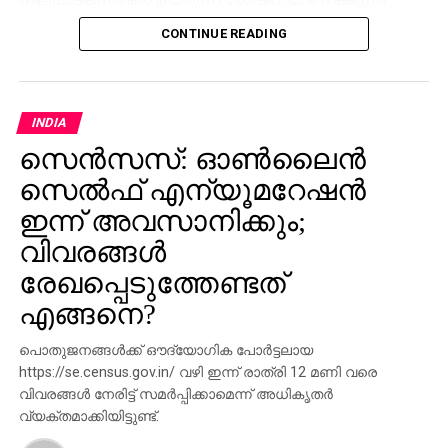
ഗവ.മെഡിക്കല്‍ കോളജിലും ദന്തല്‍ കോളജിലും
CONTINUE READING
യു.ഡി.എസ്.എഫ് നേടിയ ജയം.
ചരിത്രത്തില്‍ ആദ്യമായാണ് പരിയാരം ഗവ.ദന്തല്‍
കോളജും എം.എസ്.എഫ് മുന്നണി സഖ്യം
INDIA
പിടിച്ചെടുക്കുന്നത്. എം.എസ്.എഫ് സാരഥി മഹബൂബ്
സെന്‍സസ്: ഓണ്‍ലൈന്‍
ഹംസയാണ് ചെയര്‍മാന്‍. ജനറല്‍ സെക്രട്ടറിയായി
സെല്‍ഫ് എന്യൂമറേഷന്‍
എം.എസ്.എഫിലെ തന്നെ ഷഹസാദിനെയും
തിരഞ്ഞെടുത്തു.
ഇന്ന് അവസാനിക്കും;
വിവരങ്ങള്‍
രേഖപ്പെടുത്തേണ്ടത്
എങ്ങനെ?
പൊതുജനങ്ങള്‍ക്ക് ഔദ്യോഗിക പോര്‍ട്ടലായ
https://se.census.gov.in/ വഴി ഇന്ന് രാത്രി 12 മണി വരെ
വിവരങ്ങള്‍ നേരിട്ട് സമര്‍പ്പിക്കാമെന്ന് അധികൃതര്‍
വ്യക്തമാക്കിയിട്ടുണ്ട്.