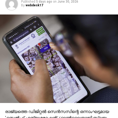
Published
5 days ago
on
June 30, 2026
By
webdesk17
രാജ്യത്തെ ഡിജിറ്റല്‍ സെന്‍സസിന്റെ ഒന്നാംഘട്ടമായ
‘സെല്‍ഫ് എന്യൂമറേഷന്‍’ (ഓണ്‍ലൈനായി സ്വയം