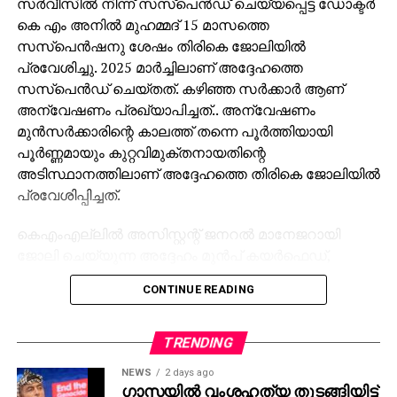
സര്‍വീസില്‍ നിന്ന് സസ്‌പെന്‍ഡ് ചെയ്യപ്പെട്ട ഡോക്ടര്‍
കെ എം അനില്‍ മുഹമ്മദ് 15 മാസത്തെ
സസ്‌പെന്‍ഷനു ശേഷം തിരികെ ജോലിയില്‍
പ്രവേശിച്ചു. 2025 മാര്‍ച്ചിലാണ് അദ്ദേഹത്തെ
സസ്‌പെന്‍ഡ് ചെയ്തത്. കഴിഞ്ഞ സര്‍ക്കാര്‍ ആണ്
അന്വേഷണം പ്രഖ്യാപിച്ചത്.. അന്വേഷണം
മുന്‍സര്‍ക്കാരിന്റെ കാലത്ത് തന്നെ പൂര്‍ത്തിയായി
പൂര്‍ണ്ണമായും കുറ്റവിമുക്തനായതിന്റെ
അടിസ്ഥാനത്തിലാണ് അദ്ദേഹത്തെ തിരികെ ജോലിയില്‍
പ്രവേശിപ്പിച്ചത്.
കെഎംഎല്ലില്‍ അസിസ്റ്റന്റ് ജനറല്‍ മാനേജറായി
ജോലി ചെയ്യുന്ന അദ്ദേഹം മുന്‍പ് കയര്‍ഫെഡ്,
ഗ്രാന്‍ഡ് കേരള ഷോപ്പിംഗ് ഫെസ്റ്റിവല്‍, ബേക്കല്‍
CONTINUE READING
ടൂറിസം എന്നിവയില്‍ മാനേജിംഗ് ഡയറക്ടറായിരുന്നു.
കയര്‍ഫെഡില്‍ 20 വര്‍ഷങ്ങള്‍ക്കു ശേഷം പ്രവര്‍ത്തന
ലാഭം കൈവരിച്ചത് ആ കാലയളവിലായിരുന്നു. കൂടാതെ
TRENDING
മികച്ച ഉല്‍പാദനത്തിനും വിപണനത്തിനും
NEWS
2 days ago
രാഷ്ട്രപതിയുടെ രണ്ട് അവാര്‍ഡുകളും കയറ്റുമതിക്ക്
ഗാസയില്‍ വംശഹത്യ തുടങ്ങിയിട്ട്