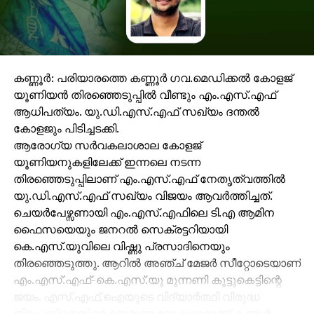
കണ്ണൂര്‍: പരിയാരത്തെ കണ്ണൂര്‍ ഗവ.മെഡിക്കല്‍ കോളജ്
യൂണിയന്‍ തിരഞ്ഞെടുപ്പില്‍ വീണ്ടും എം.എസ്.എഫ്
ആധിപത്യം. യു.ഡി.എസ്.എഫ് സഖ്യം ദന്തല്‍
കോളജും പിടിച്ചടക്കി.
ആരോഗ്യ സര്‍വകലാശാല കോളജ്
യൂണിയനുകളിലേക്ക് ഇന്നലെ നടന്ന
തിരഞ്ഞെടുപ്പിലാണ് എം.എസ്.എഫ് നേതൃത്വത്തില്‍
യു.ഡി.എസ്.എഫ് സഖ്യം വിജയം ആവര്‍ത്തിച്ചത്.
ചെയര്‍പേഴ്സണായി എം.എസ്.എഫിലെ ടി.എ ആമിന
ഫൈസയെയും ജനറല്‍ സെക്രട്ടറിയായി
കെ.എസ്.യുവിലെ വിഷ്ണു പ്രസാദിനെയും
തിരഞ്ഞെടുത്തു. ആറില്‍ അഞ്ച് മേജര്‍ സീറ്റോടെയാണ്
എം.എസ്.എഫ്-കെ.എസ്.യു മുന്നണി കൂട്ടുകെട്ടിന്റെ
ജയം. എസ്.എഫ്.ഐയുടെ വിദ്യാര്‍ത്ഥി വിരുദ്ധ
നിലപാടിനെതിരെ ഉയരുന്ന രോഷവുമാണ് കണ്ണൂര്‍