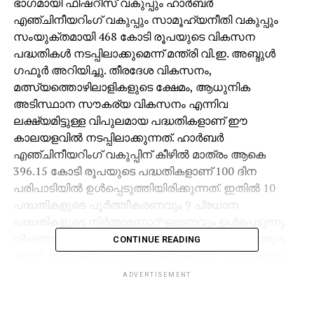
ഭാഗമായി ഫിഷറീസ് വകുപ്പും ഹാര്‍ബര്‍
എഞ്ചിനീയറിംഗ് വകുപ്പും സാമൂഹ്യനീതി വകുപ്പും
സംയുക്തമായി 468 കോടി രൂപയുടെ വികസന
പദ്ധതികള്‍ നടപ്പിലാക്കുമെന്ന് മന്ത്രി വി.ഇ. അബ്ദുള്‍
ഗഫൂര്‍ അറിയിച്ചു. തീരദേശ വികസനം,
മത്സ്യത്തൊഴിലാളികളുടെ ക്ഷേമം, ആധുനിക
അടിസ്ഥാന സൗകര്യ വികസനം എന്നിവ
ലക്ഷ്യമിട്ടുള്ള വിപുലമായ പദ്ധതികളാണ് ഈ
കാലയളവില്‍ നടപ്പിലാക്കുന്നത്. ഹാര്‍ബര്‍
എഞ്ചിനീയറിംഗ് വകുപ്പിന് കീഴില്‍ മാത്രം ആകെ
396.15 കോടി രൂപയുടെ പദ്ധതികളാണ് 100 ദിന
പരിപാടിയില്‍ ഉള്‍പ്പെടുത്തിയിരിക്കുന്നത്. ഇതില്‍ 10
പദ്ധതികളുടെ പൂര്‍ത്തീകരണവും 9 പ്രധാന
പദ്ധതികളുടെ നിര്‍മ്മാണോദ്ഘാടനവും ഉള്‍പ്പെടുന്നു.
വിപണന മേഖല ശക്തിപ്പെടുത്തുന്നതിനായി പൂന്തുറ,
CONTINUE READING
കടല്‍, ഞാറക്കല്‍ ഫിഷ് മാര്‍ക്കറ്റുകളുടെ നിര്‍മ്മാണവും
ഇരവിപുരത്ത് മള്‍ട്ടി പര്‍പ്പസ് ഫിഷറീസ് സെന്ററും
ADVERTISEMENT
പൂര്‍ത്തിയാക്കും. തീരദേശവാസികളുടെ ക്ഷേമം
മുന്‍നിര്‍ത്തി കോഴിക്കോട് വെസ്റ്റ് ഹില്ലില്‍ പുനര്‍ഗേഹം