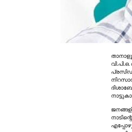
താനാളൂര
വി.പി.ഒ.
പ്രസിഡ
നിറസാന്
ദിശാബോധ
നാട്ടുകാര
ജനങ്ങളില
നാടിന്റെ
എപ്പോഴും