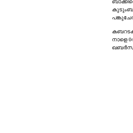
ബാക്കിവെ
കുടുംബാ
പങ്കുച
കബറടക്
നാളെ 04
ഖബര്‍സ്