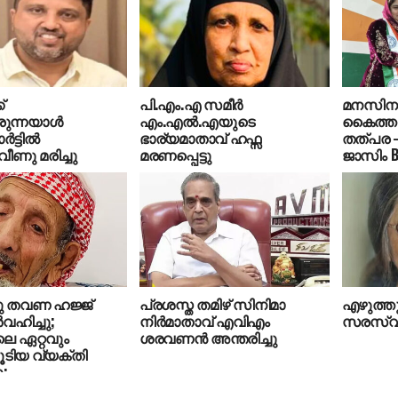
്
പി.എം.എ സമീര്‍
മനസിനു
രുന്നയാൾ
എം.എല്‍.എയുടെ
കൈത്ത
ട്ടിൽ
ഭാര്യമാതാവ് ഹഫ്സ
തത്പര 
ീണു മരിച്ചു
മരണപ്പെട്ടു
ജാസിം BS
ു തവണ ഹജ്ജ്‌
പ്രശസ്ത തമിഴ് സിനിമാ
എഴുത്ത
്‍വഹിച്ചു;
നിര്‍മാതാവ് എവിഎം
സരസ്വതി
െ ഏറ്റവും
ശരവണന്‍ അന്തരിച്ചു
ടിയ വ്യക്തി
ു;