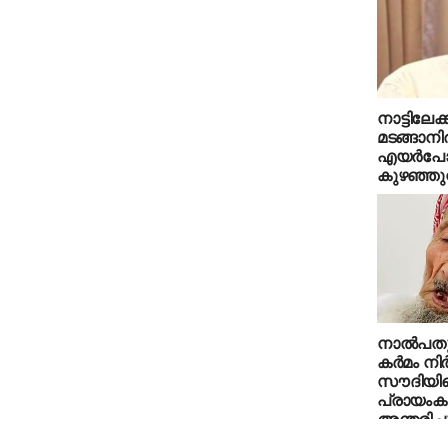
നാട്ടിലേക്ക
മടങ്ങാനി
എയർപോർ
കുഴഞ്ഞുവ
നാല്‍പത
കര്‍മം നിര
സൗദിയില
പ്രായംകൂ
അന്തരിച്ച