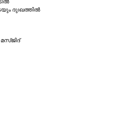
ില്‍
ും ദുഃഖത്തില്‍
 മസ്ജിദ്