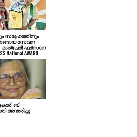
ം സമൂഹത്തിനും
ാങ്ങായ സേവന
– മഞ്ചേരി ഫർസാന
S National AWARD
ുകാരി ബി
 അന്തരിച്ചു