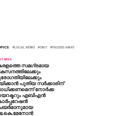
OPICS:
LOCAL NEWS
OBIT
PASSED AWAY
'T MISS
േരളത്തെ സമഗ്രമായ
ികസനത്തിലേക്കും
ുരോഗതിയിലേക്കും
ിക്കാൻ പുതിയ സര്‍ക്കാരിന്
ധിക്കണമെന്ന് നോര്‍ക്ക
യറക്ടറും എബിഎന്‍
ര്‍പ്പറേഷന്‍
െയര്‍മാനുമായ
െ.കെ.മേനോന്‍