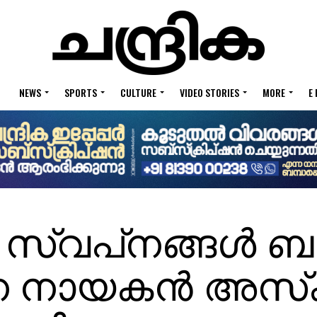
NEWS
SPORTS
CULTURE
VIDEO STORIES
MORE
E
 സ്വപ്‌നങ്ങൾ ബാ
സന നായകൻ അസ്