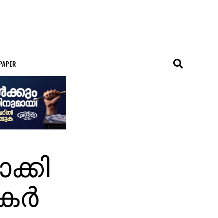
 PAPER
ക്കി
‌കർ