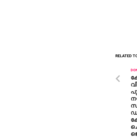
RELATED T
DON
ക
വ
പ
നയ
സാ
ഡ
കോ
ച
ജ