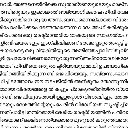
നവര്‍. അങ്ങനെയിരിക്കെ സുതാര്യതയുടെയും മാക്‌സ
സിന്റെയും ഇക്കാലത്ത് ഔദ്യോഗികഭാഷ ഹിന്ദി വേണ
ിക്കുന്നതിനെ ശുദ്ധ അസംബന്ധമെന്നല്ലാതെ വിശേഷിപ
പരിപോഷിപ്പിക്കപ്പെടേണ്ടതാണെന്ന വാദം അംഗീകരിക്കുമ്
് പോലെ ഒരു രാഷ്ട്രാന്തരീയ ഭാഷയുടെ സാംഗത്യം ന
ത്രവിഷയങ്ങളും ഇംഗ്ലീഷിലാണ് രേഖപ്പെടുത്തപ്പെട്ടിട്ടു
യാകട്ടെ ഒരു വ്യക്തിയുടെ അമ്മിഞ്ഞപ്പാലിന് തുല്
 കൂടി ഉപയോഗിക്കണമെന്നുവരുന്നത് അപ്രായോഗികമാ
ം ‘ഹിന്ദി’യെ ഒരു രാഷ്ട്രീയായുധമായി ഉപയോഗിക്കാ
ട്ടിയിറങ്ങിയിരിക്കുന്ന ബി.ജെ.പിയെയും സഖ്യസംഘ
ച്ചിടത്തോളം ഈ നടപടിയില്‍ അല്‍ഭുതം തോന്നുന്നില
ീയമായ വിഷയങ്ങളെ തികച്ചും പ്രാകൃതരീതിയില്‍ വ്യാഖ
ാര്‍ ബി.ജെ.പിയുടേതായി ഉള്ളപ്പോള്‍ വിശേഷിച്ചും. മതത്
യും ദേശത്തിന്റെയും പേരില്‍ വിഭാഗീയത സൃഷ്ടിച്ച് മ
നത് പാര്‍ട്ടി തന്ത്രമായി ദേശീയ രാഷ്ട്രീയത്തില്‍ പതിവാ
ടെയാണ് ദക്ഷിണേന്ത്യക്കാരെ മുഴുവന്‍ കറുത്തവരെന്
്കുന്ന പരാമര്‍ശം ഒരു ബി.ജെ.പി നേതാവില്‍ നിന്ന് കേട