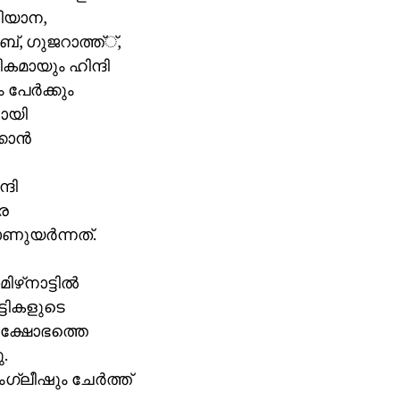
രിയാന,
ബ്, ഗുജറാത്ത്്,
ികമായും ഹിന്ദി
പേര്‍ക്കും
ായി
ാന്‍
്ദി
െ
ണുയര്‍ന്നത്.
നാട്ടില്‍
ട്ടികളുടെ
രക്ഷോഭത്തെ
ു.
ലീഷും ചേര്‍ത്ത്