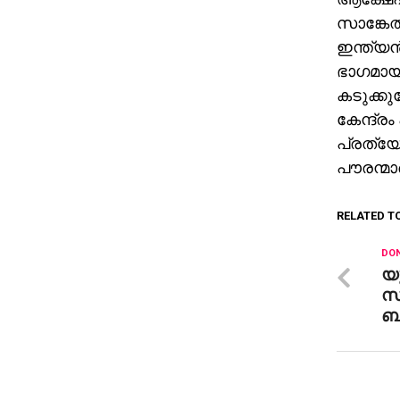
സാങ്കേത
ഇന്ത്യന
ഭാഗമായ
കടുക്കുമ
കേന്ദ്ര
പ്രത്യ
പൗരന്മാര
RELATED T
DON
യൂ
സ
ബ