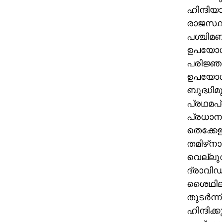
ഹിന്ദിയ
രാജസ്ഥാ
പശ്ചിമബ
ഉപയോഗിക
പരിജ്ഞ
ഉപയോഗി
ബുദ്ധിമു
പ്രഥമപ്
പ്രധാന
തെക്കേഇ
തമിഴ്‌ന
വെല്ലുവ
ദ്രാവിഡ 
ശൈഥില്
തുടര്‍ന്
ഹിന്ദിക