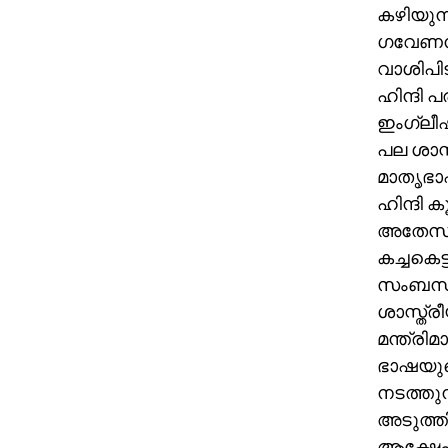
കഴിയുന്
ഗവേണന്‍
വാശിപിട
ഹിന്ദി 
ഇംഗ്ലീഷ
പല ശാസ്
മാതൃഭാഷ
ഹിന്ദി
അതേസമയ
കച്ചകെ
സംബന്ധി
ശാസ്ത്ര
മന്ത്രിമ
ഭാഷയുടെ
നടത്തുന്
അടുത്തി
ആക്ഷേപിക