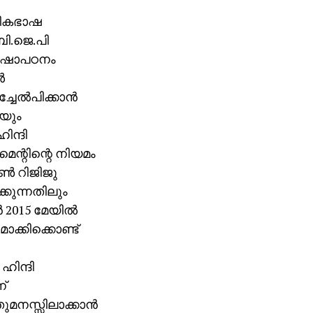
ഗികഭാഷ
ബി.ജെ.പി
ൃഭാഷാപഠനം
‍
ചേല്‍പിക്കാന്‍
ിയും
ിന്ദി
മെന്റിന്റെ നിയമം
്‍ റിജിജു
്കുന്നതിലും
2015 മേയില്‍
ാക്കിക്കൊണ്ട്
ഹിന്ദി
്
ുമനസ്സിലാക്കാന്‍