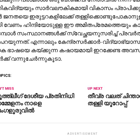
ികവിദ്യയും സാര്‍വലൗകികമായി വികാസം പ്രാപിക്കുന്
്‍ ജനതയെ ഇരുട്ടറകളിലേക്ക് തള്ളിക്കൊണ്ടുപോകാനുള്
ി വേണം ഹിന്ദിയോടുള്ള ഈ അമിതപ്രേമത്തെയും കാണ
്പോള്‍ സംസ്ഥാനങ്ങള്‍ക്ക് സ്വേച്ഛയനുസരിച്ച് പ്രവര്‍
ം പറയുന്നത്. എന്നാലും കേന്ദ്രസര്‍ക്കാര്‍-വിദ്യാഭ്യ
േക ഭാഷയെ കയ്ക്കുന്ന കഷായമായി ഇറക്കേണ്ട അവസ്
്‍ക്ക് വന്നുചേര്‍ന്നുകൂടാ.
OPICS:
'T MISS
UP NEXT
ത്ത്‌ലീഗ് ദേശീയ പ്രതിനിധി
തീവ്ര വലത് ചിന്
മ്മേളനം നാളെ
തള്ളി യൂറോപ്പ്
ംഗളൂരുവില്‍
ADVERTISEMENT