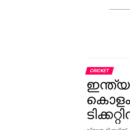
CRICKET
ഇന്ത്യ
കൊളംബ
ടിക്കറ്