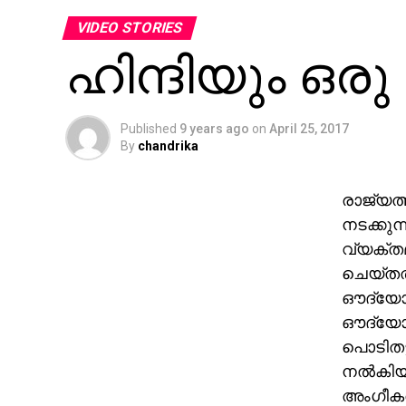
VIDEO STORIES
ഹിന്ദിയും ഒരു
Published
9 years ago
on
April 25, 2017
By
chandrika
രാജ്യത്
നടക്കുന
വ്യക്തമ
ചെയ്തത
ഔദ്യോഗ
ഔദ്യോഗ
പൊടിതട്ട
നല്‍കിയ
അംഗീകരിച