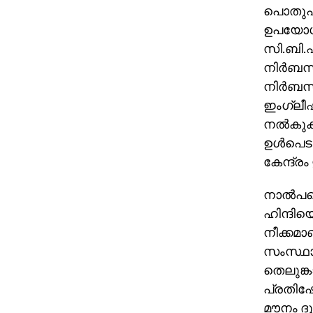
പൊതുപരീ
ഉപയോഗിക
സി.ബി.എ
നിര്‍ബന്
നിര്‍ബന
ഇംഗ്ലീഷി
നല്‍കുക
ഉള്‍പെട
കേന്ദ്ര
നാല്‍പ
ഹിന്ദിയ
നീക്കമാണ
സംസ്ഥാ
തെലുങ്ക
പ്രതിഷേധ
മൗനം ദു