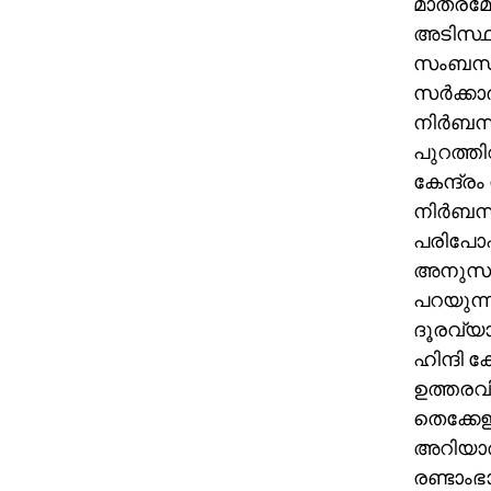
മാത്രമ
അടിസ്ഥ
സംബന്ധി
സര്‍ക്ക
നിര്‍ബന
പുറത്തിറ
കേന്ദ്ര
നിര്‍ബന്
പരിപോഷിപ
അനുസരിച
പറയുന്ന
ദൂരവ്യാ
ഹിന്ദി 
ഉത്തരവ
തെക്കേഇ
അറിയാത്
രണ്ടാംഭ