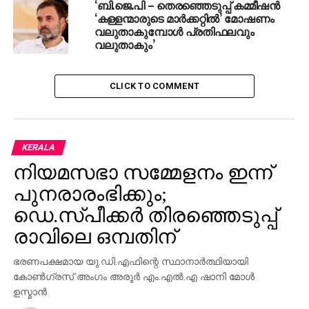
‘ബി.ജെ.പി – തെരഞ്ഞെടുപ്പ് കമ്മീഷന്‍
‘കള്ളന്മാരുടെ മാര്‍ക്കറ്റില്‍’ മോഷണം
വലുതാകുമ്പോള്‍ പ്രതിഫലവും
വലുതാകും’
CLICK TO COMMENT
KERALA
നിയമസഭാ സമ്മേളനം ഇന്ന്
പുനരാരംഭിക്കും;
ഡെ.സ്പീക്കര്‍ തിരഞ്ഞെടുപ്പ്
രാവിലെ ഒമ്പതിന്
ഭരണപക്ഷമായ യു.ഡി.എഫിന്റെ സ്ഥാനാര്‍ത്ഥിയായി
കോണ്‍ഗ്രസ് അംഗം അരൂര്‍ എം.എല്‍.എ ഷാനി മോള്‍
ഉസ്മാന്‍