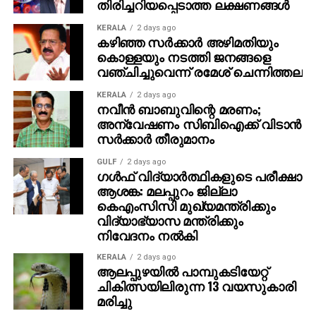
തിരിച്ചറിയപ്പെടാത്ത ലക്ഷണങ്ങൾ
രത്‌നകുമാറിന് രാഷ്ട്രീയ ബന്ധങ്ങളുണ്ടെന്നും പ്രതിയെ
സംരക്ഷിക്കാനാണ് പോലീസ് ശ്രമിച്ചതെന്നും കുടുംബം
KERALA
2 days ago
വാദിച്ചിരുന്നു. മുന്
കഴിഞ്ഞ സര്‍ക്കാര്‍ അഴിമതിയും
കണ്ണൂര്
ജില്ലാ പഞ്ചായത്ത്
കൊള്ളയും നടത്തി ജനങ്ങളെ
പ്രസിഡന്റും കേസിലെ ഏക പ്രതിയുമായ പി.പി.
വഞ്ചിച്ചുവെന്ന് രമേശ് ചെന്നിത്തല
ദിവ്യയുടെ ഫോണ്
കോള്
റെക്കോര്
ഡുകള്
ഉള്
പ്പെടെയുള്ളവ കുറ്റപത്രത്തിനൊപ്പം
KERALA
2 days ago
നവീന്‍ ബാബുവിന്റെ മരണം;
ഹാജരാക്കാതിരുന്നത് ഗൂഢാലോചന
അന്വേഷണം സിബിഐക്ക് വിടാന്‍
മറച്ചുവെക്കാനാണെന്ന വാദം കോടതി
സര്‍ക്കാര്‍ തീരുമാനം
വിലയ്‌ക്കെടുക്കുകയായിരുന്നു. ഇതിന് പിന്നാലെയാണ്
കുടുംബം മുഖ്യമന്ത്രിയെ നേരില്
കണ്ട് സിബിഐ
GULF
2 days ago
ഗൾഫ് വിദ്യാർത്ഥികളുടെ പരീക്ഷാ
അന്വേഷണം ആവശ്യപ്പെട്ടത്.
ആശങ്ക: മലപ്പുറം ജില്ലാ
2024 ഒക്ടോബര്
15-നാണ് കണ്ണൂര്
പള്ളിക്കുന്നിലെ
കെഎംസിസി മുഖ്യമന്ത്രിക്കും
ക്വാര്
ട്ടേഴ്സില്
നവീന്
ബാബുവിനെ മരിച്ച നിലയില്
വിദ്യാഭ്യാസ മന്ത്രിക്കും
കണ്ടെത്തിയത്.
നിവേദനം നൽകി
KERALA
2 days ago
ആലപ്പുഴയില്‍ പാമ്പുകടിയേറ്റ്
ചികിത്സയിലിരുന്ന 13 വയസുകാരി
മരിച്ചു