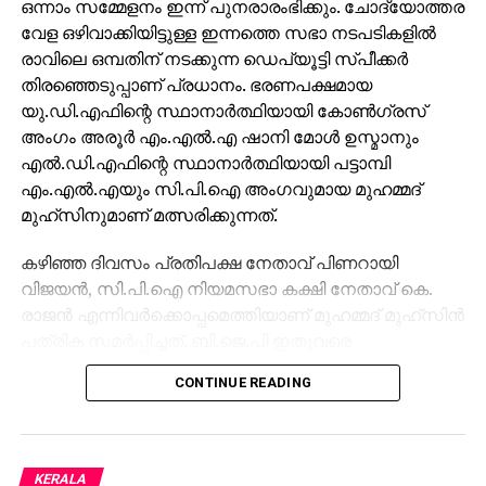
ഒന്നാം സമ്മേളനം ഇന്ന് പുനരാരംഭിക്കും. ചോദ്യോത്തര
വേള ഒഴിവാക്കിയിട്ടുള്ള ഇന്നത്തെ സഭാ നടപടികളില്‍
രാവിലെ ഒമ്പതിന് നടക്കുന്ന ഡെപ്യൂട്ടി സ്പീക്കര്‍
തിരഞ്ഞെടുപ്പാണ് പ്രധാനം. ഭരണപക്ഷമായ
യു.ഡി.എഫിന്റെ സ്ഥാനാര്‍ത്ഥിയായി കോണ്‍ഗ്രസ്
അംഗം അരൂര്‍ എം.എല്‍.എ ഷാനി മോള്‍ ഉസ്മാനും
എല്‍.ഡി.എഫിന്റെ സ്ഥാനാര്‍ത്ഥിയായി പട്ടാമ്പി
എം.എല്‍.എയും സി.പി.ഐ അംഗവുമായ മുഹമ്മദ്
മുഹ്‌സിനുമാണ് മത്സരിക്കുന്നത്.
കഴിഞ്ഞ ദിവസം പ്രതിപക്ഷ നേതാവ് പിണറായി
വിജയന്‍, സി.പി.ഐ നിയമസഭാ കക്ഷി നേതാവ് കെ.
രാജന്‍ എന്നിവര്‍ക്കൊപ്പമെത്തിയാണ് മുഹമ്മദ് മുഹ്‌സിന്‍
പത്രിക സമര്‍പ്പിച്ചത്. ബി.ജെ.പി ഇതുവരെ
സ്ഥാനാര്‍ത്ഥിയെ പ്രഖ്യാപിച്ചിട്ടില്ല. സഭയില്‍
CONTINUE READING
യു.ഡി.എഫിന് 102 എം.എല്‍.എമാരുടെ വ്യക്തമായ
പിന്തുണയുള്ളതിനാല്‍ ഷാനിമോള്‍ ഉസ്മാന്‍ ഡെപ്യൂട്ടി
സ്പീക്കറായി തിരഞ്ഞെടുക്കപ്പെടുമെന്ന് ഉറപ്പാണ്.
ഗവര്‍ണറുടെ നയപ്രഖ്യാപന പ്രസംഗത്തിന് നന്ദി
KERALA