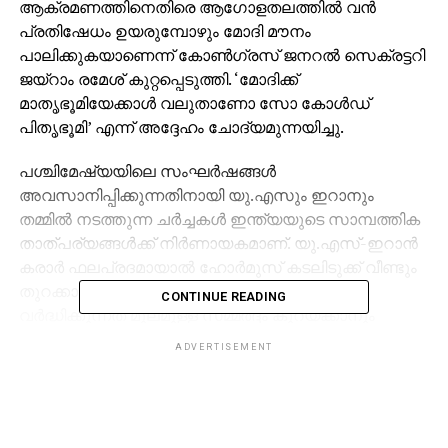
ആക്രമണത്തിനെതിരെ ആഗോളതലത്തില്‍ വന്‍
പ്രതിഷേധം ഉയരുമ്പോഴും മോദി മൗനം
പാലിക്കുകയാണെന്ന് കോണ്‍ഗ്രസ് ജനറല്‍ സെക്രട്ടറി
ജയ്റാം രമേശ് കുറ്റപ്പെടുത്തി. ‘മോദിക്ക്
മാതൃഭൂമിയേക്കാള്‍ വലുതാണോ സോ കോള്‍ഡ്
പിതൃഭൂമി’ എന്ന് അദ്ദേഹം ചോദ്യമുന്നയിച്ചു.
പശ്ചിമേഷ്യയിലെ സംഘര്‍ഷങ്ങള്‍
അവസാനിപ്പിക്കുന്നതിനായി യു.എസും ഇറാനും
തമ്മില്‍ നടത്തുന്ന ചര്‍ച്ചകള്‍ ഇന്ത്യയുടെ സാമ്പത്തിക
താത്പര്യങ്ങള്‍ക്ക് നിര്‍ണായകമാണ്. യു.എസ്-ഇറാന്‍
കരാര്‍ ഫലപ്രദമായാല്‍ ഹോര്‍മുസ് കടലിടുക്ക് വീണ്ടും
തുറക്കാനും ആഗോളതലത്തില്‍ എണ്ണവില
CONTINUE READING
വര്‍ദ്ധിക്കുന്നത് മൂലമുള്ള സമ്മര്‍ദ്ദം കുറയ്ക്കാനും
സാധിക്കും.
ADVERTISEMENT
എന്നാല്‍, ലബനനില്‍ ഇസ്രായേല്‍ തുടരുന്ന
ആക്രമണം ഈ സമാധാന ചര്‍ച്ചകളെ പൂര്‍ണ്ണമായും
തകിടം മറിക്കുകയാണെന്ന് ജയറാം രമേശ് ചൂണ്ടിക്കാട്ടി.