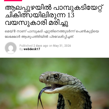
രേഖപ്പെടുത്തുന്ന ഉപക്ഷേപം എം.വിന്‍സെന്റ്‌റ് സഭയില്‍
ആലപ്പുഴയില്‍ പാമ്പുകടിയേറ്റ്
അവതരിപ്പിക്കും. ഇതിന്മേലുള്ള നന്ദിപ്രമേയ ചര്‍ച്ച
ചികിത്സയിലിരുന്ന 13
ഇന്നും നാളെയും മറ്റന്നാളുമായി സഭയില്‍ നടക്കും.
പുതിയ സര്‍ക്കാരിന്റെ ആദ്യ ബജറ്റ് ജൂണ്‍
വയസുകാരി മരിച്ചു
19നായിരിക്കും അവതരിപ്പിക്കുക.
മെയ് 8 നാണ് പാമ്പുകടി ഏറ്റതിനെത്തുടര്‍ന്ന് പെണ്‍കുട്ടിയെ
ലേക്ഷോര്‍ ആശുപത്രിയില്‍ പ്രവേശിപ്പിച്ചത്.
Published
2 days ago
on
May 31, 2026
By
webdesk17