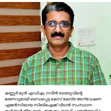
കണ്ണൂര്
മുന്
എഡിഎം നവീന്
ബാബുവിന്റെ
മരണവുമായി ബന്ധപ്പെട്ട കേസ് കേന്ദ്ര അന്വേഷണ
ഏജന്
സിയായ സിബിഐക്ക് വിടാന്
സംസ്ഥാന
സര്
ക്കാര്
തീരു മാനം. ഇതുസംബന്ധിച്ച ഔദ്യോഗിക