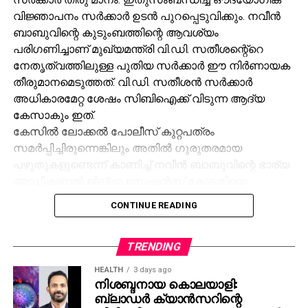
വിജ്ഞാപനം സര്
ക്കാര്
ഉടന്
പുറപ്പെടുവിക്കും. നവീന്
ബാബുവിന്റെ കുടുംബത്തിന്റെ ആവശ്യം
പരിഗണിച്ചാണ് മുഖ്യമന്ത്രി വി.ഡി. സതീശന്റെ്‌റെ
നേതൃത്വത്തിലുള്ള പുതിയ സര്
ക്കാര്
ഈ നിര്
ണായക
തീരുമാനമെടുത്തത്. വി.ഡി. സതീശന്
സര്
ക്കാര്
അധികാരമേറ്റ ശേഷം സിബിഐക്ക് വിടുന്ന ആദ്യ
കേസാകും ഇത്.
കേസില്
ലോക്കല്
പോലീസ് കുറ്റപത്രം
സമര്
പ്പിച്ചിരുന്നെങ്കിലും അതില്
ഗുരുതരമായ
പഴുതുകളുണ്ടെന്ന് കാണിച്ച് നവീന്
ബാബുവിന്റെ ഭാര്യ
അഡീഷണല്
ജില്ലാ സെഷന്
സ് കോടതിയെ
സമീപിച്ചിരുന്നു. തുടര്
ന്ന് കോടതി കേസില്
CONTINUE READING
തുടരന്വേഷണം ആവശ്യപ്പെട്ട് ഉത്തരവിട്ടു. ഹരജി
ഭാഗികമായി അംഗീകരിച്ച കോടതി, അന്വേഷണ
TRENDING
സംഘം മനഃപൂര്
വ്വം വിട്ടുകളഞ്ഞ നിര്
ണായക
ഡിജിറ്റല്
തെളിവുകള്
ഉള്
പ്പെടെ വീണ്ടും ശേഖരിക്കാന്
HEALTH
3 days ago
ആവശ്യപ്പെട്ടിരുന്നു.
നിശബ്ദനായ കൊലയാളി:
ബ്ലാഡർ ക്യാൻസറിന്റെ
അന്വേഷണ ഉദ്യോഗസ്ഥനായിരുന്ന എസിപി