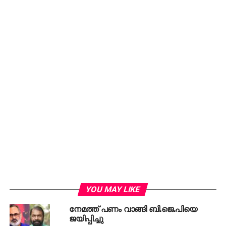
അതേസമയം ലബനനിലെ ഇസ്രായേല്‍
നടപടിയുമായി ബന്ധപ്പെട്ട് യു.എസ് പ്രസിഡന്റ്
ഡോണള്‍ഡ് ട്രംപും ഇസ്രായേല്‍ പ്രധാനമന്ത്രി
ബിന്യമിന്‍ നെതന്യാഹുവും തമ്മില്‍ കടുത്ത
വാക്കുതര്‍ക്കം നടന്നതും ജയ്റാം രമേശ് പരാമര്‍ശിച്ചു.
ട്രംപ് തന്നെ നെതന്യാഹുവിനോട് കടുത്ത നിരാശയും
കോപവും പ്രകടിപ്പിച്ചിട്ടുണ്ട്. പല ലോകരാജ്യങ്ങളും
ഇസ്രായേല്‍ ആക്രമണങ്ങളെ പരസ്യമായി
അപലപിച്ചു. എന്നാല്‍, ഇസ്രായേല്‍ നടത്തുന്ന ഈ
നീക്കങ്ങളിലും യു.എസ്-ഇറാന്‍ ചര്‍ച്ചകള്‍
അട്ടിമറിക്കപ്പെടുന്നതിലും മോദി പൂര്‍ണ്ണമായി മൗനം
പാലിക്കുന്നതില്‍ അത്ഭുതപ്പെടാനില്ലെന്നും ജയ്റാം
രമേശ് കൂട്ടിച്ചേര്‍ത്തു.
RELATED TOPICS:
BJP
CONGRESS
JAYARAMRAMESH
MODI
YOU MAY LIKE
നേമത്ത് പണം വാങ്ങി ബി.ജെ.പിയെ
DON'T MISS
ജയിപ്പിച്ചു
ഷാനിമോള്‍ ഉസ്മാന്‍ ഡെപ്യൂട്ടി സ്പീക്കറായി