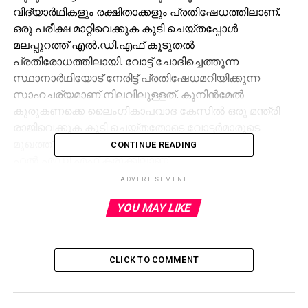
വിദ്യാര്‍ഥികളും രക്ഷിതാക്കളും പ്രതിഷേധത്തിലാണ്.
ഒരു പരീക്ഷ മാറ്റിവെക്കുക കൂടി ചെയ്തപ്പോള്‍
മലപ്പുറത്ത് എല്‍.ഡി.എഫ് കൂടുതല്‍
പ്രതിരോധത്തിലായി. വോട്ട് ചോദിച്ചെത്തുന്ന
സ്ഥാനാര്‍ഥിയോട് നേരിട്ട് പ്രതിഷേധമറിയിക്കുന്ന
സാഹചര്യമാണ് നിലവിലുള്ളത്. കൂനിന്‍മേല്‍
കുരുകണക്കെ ലൈംഗികാപവാദ കേസില്‍ ഒരു മന്ത്രി
രാജിവെക്കുക കൂടി ചെയ്തതോടെ വോട്ടര്‍മാരുടെ
മുഖത്ത് പോലും നോക്കാന്‍ പറ്റാത്ത വിധം
CONTINUE READING
എല്‍.എഡി.എഫ് കരുക്കിലാണ്.
ADVERTISEMENT
പൊതു വിദ്യാഭ്യാസ മേഖലയെ തന്നെ
അപകീര്‍ത്തിപ്പെടുത്തുന്ന ചോദ്യകടലാസ്
YOU MAY LIKE
വിവാദങ്ങളാണ് ഈ പരീക്ഷാ കാലത്ത് അരങ്ങേറിയത്.
പ്ലസ് വണ്‍ ഫിസിക്‌സ്, പ്ലസ്ടു കെമിസ്ട്രി എന്നീ
വിഷയങ്ങളില്‍ സിലബസിനു പുറത്തുള്ളതും
CLICK TO COMMENT
കട്ടിയേറിയതുമായി ചോദ്യങ്ങള്‍ ഉള്‍പ്പെടുത്തിയത്
ആദ്യ വിവാദം. അതിനു ശേഷം ഹയര്‍സെക്കന്ററി
രണ്ടാം വര്‍ഷ ജേര്‍ണലിസം ചോദ്യ പേപ്പറില്‍ ആദ്യ