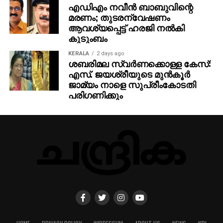
എഡിഎം നവീന്‍ ബാബുവിന്റെ
മരണം; തുടരന്വേഷണം
ആവശ്യപ്പെട്ട് ഹരജി നല്‍കി
കുടുംബം
KERALA
2 days ago
ശബരിമല സ്വർണക്കൊള്ള കേസ്:
എസ്. ജയശ്രീയുടെ മുൻകൂർ
ജാമ്യം നാളെ സുപ്രീംകോടതി
പരിഗണിക്കും