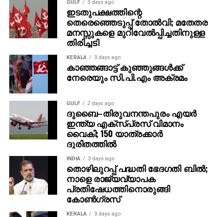
GULF
3 days ago
ഇടതുപക്ഷത്തിന്റെ
തെരെഞ്ഞെടുപ്പ് തോൽവി; മതേതര
മനസ്സുകളെ മുറിവേൽപ്പിച്ചതിനുള്ള
തിരിച്ചടി
KERALA
3 days ago
കാഞ്ഞങ്ങാട്ട് കുഞ്ഞുങ്ങൾക്ക്
നേരെയും സി.പി.എം അക്രമം
GULF
2 days ago
ദുബൈ–തിരുവനന്തപുരം എയർ
ഇന്ത്യ എക്‌സ്പ്രസ് വിമാനം
വൈകി; 150 യാത്രക്കാർ
ദുരിതത്തിൽ
INDIA
3 days ago
തൊഴിലുറപ്പ് പദ്ധതി ഭേദഗതി ബില്‍;
നാളെ രാജ്യവ്യാപക
പ്രതിഷേധത്തിനൊരുങ്ങി
കോണ്‍ഗ്രസ്
KERALA
3 days ago