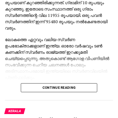
രൂപയാണ് കുറഞ്ഞിരിക്കുന്നത്. ഗ്രാമിന് 10 രൂപയും
(LDCT) ഉപയോഗിച്ച് സ്ഥിരീകരിച്ചു.
കുറഞ്ഞു. ഇതോടെ സംസ്ഥാനത്ത് ഒരു ഗ്രാം
ഈ പുതിയ സമീപനം ഡോക്ടര്‍മാര്‍ക്ക് ശ്വാസകോശ
സ്വര്‍ണത്തിന്റെ വില 11935 രൂപയായി. ഒരു പവന്‍
അര്‍ബുദം തുടക്കഘട്ടത്തില്‍ തന്നെ കണ്ടെത്താന്‍
സ്വര്‍ണത്തിന് ഇന്ന് 95480 രൂപയും നല്‍കേണ്ടതായി
സഹായിക്കുമെന്നും അതോടൊപ്പം അനാവശ്യ
വരും.
സ്‌കാനുകളും ചികിത്സാചെലവും കുറയ്ക്കാന്‍
ലോകത്തെ ഏറ്റവും വലിയ സ്വര്‍ണ
കഴിയുമെന്നും ഗവേഷകര്‍ വ്യക്തമാക്കി.
ഉപഭോക്താക്കളാണ് ഇന്ത്യ. ഓരോ വര്‍ഷവും ടണ്‍
കണക്കിന് സ്വര്‍ണം രാജ്യത്ത് ഇറക്കുമതി
ചെയ്യപ്പെടുന്നു. അതുകൊണ്ട് ആഗോള വിപണിയില്‍
സംഭവിക്കുന്ന ചെറിയ ചലനങ്ങള്‍ പോലും
അടിസ്ഥാനപരമായി ഇന്ത്യയിലെ സ്വര്‍ണവിലയില്‍
പ്രതിഫലിക്കും.
CONTINUE READING
KERALA