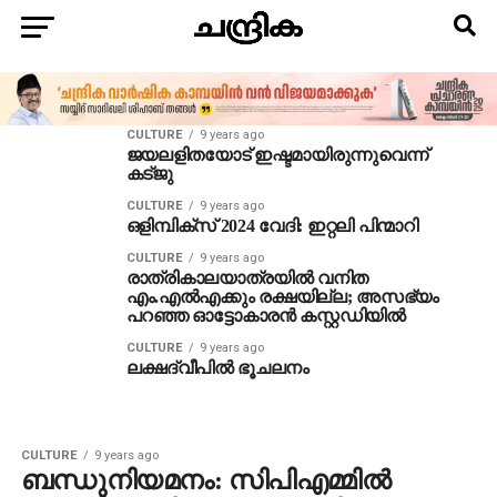
CULTURE
9 years ago
ജയലളിതയോട് ഇഷ്ടമായിരുന്നുവെന്ന്
കട്ജു
CULTURE
9 years ago
ഒളിമ്പിക്‌സ് 2024 വേദി: ഇറ്റലി പിന്മാറി
CULTURE
9 years ago
രാത്രികാലയാത്രയില്‍ വനിത
എം.എല്‍എക്കും രക്ഷയില്ല; അസഭ്യം
പറഞ്ഞ ഓട്ടോകാരന്‍ കസ്റ്റഡിയില്‍
CULTURE
9 years ago
ലക്ഷദ്വീപില്‍ ഭൂചലനം
CULTURE
9 years ago
ബന്ധുനിയമനം: സിപിഎമ്മില്‍