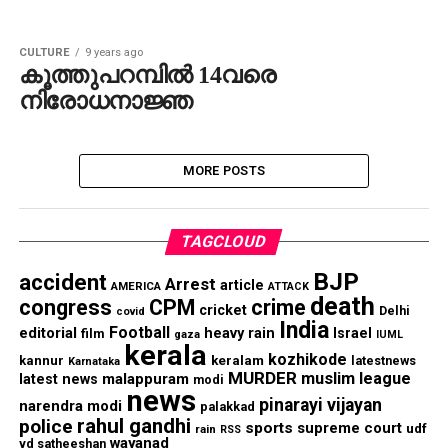
CULTURE
9 years ago
കൂത്തുപറമ്പില്‍ 14വരെ
നിരോധനാജ്ഞ
MORE POSTS
TAGCLOUD
BJP
accident
Arrest
article
AMERICA
ATTACK
death
congress
CPM
crime
cricket
Delhi
covid
India
Football
editorial
heavy rain
Israel
film
gaza
IUML
kerala
kozhikode
keralam
kannur
latestnews
Karnataka
MURDER
muslim league
malappuram
latest news
modi
news
pinarayi vijayan
narendra modi
palakkad
rahul gandhi
police
sports
supreme court
udf
rain
RSS
wayanad
vd satheeshan