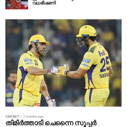
വധഭീഷണി
CRICKET
7 months ago
തിമിര്‍ത്താടി ചെന്നൈ സൂപ്പര്‍