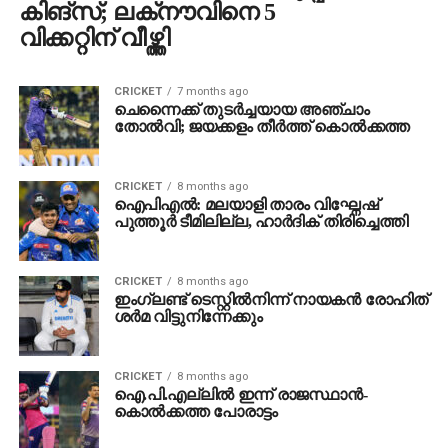
കിങ്‌സ്; ലക്‌നൗവിനെ 5
വിക്കറ്റിന് വീഴ്ത്തി
CRICKET
7 months ago
ചെന്നൈക്ക് തുടര്‍ച്ചയായ അഞ്ചാം
തോല്‍വി; ജയക്കളം തീര്‍ത്ത് കൊല്‍ക്കത്ത
CRICKET
8 months ago
ഐപിഎല്‍: മലയാളി താരം വിഘ്നേഷ്
പുത്തൂർ ടീമിലില്ല, ഹാർദിക് തിരിച്ചെത്തി
CRICKET
8 months ago
ഇംഗ്ലണ്ട് ടെസ്റ്റിൽനിന്ന് നായകന്‍ രോഹിത്
ശർമ വിട്ടുനിന്നേക്കും
CRICKET
8 months ago
ഐ.പി.എല്ലില്‍ ഇന്ന് രാജസ്ഥാന്‍-
കൊല്‍ക്കത്ത പോരാട്ടം