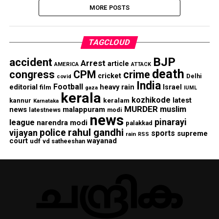
MORE POSTS
TAGCLOUD
BJP
accident
Arrest
article
AMERICA
ATTACK
death
congress
CPM
crime
cricket
Delhi
covid
India
Football
editorial
heavy rain
Israel
film
gaza
IUML
kerala
kozhikode
keralam
latest
kannur
Karnataka
MURDER
muslim
malappuram
news
modi
latestnews
news
pinarayi
league
narendra modi
palakkad
rahul gandhi
police
vijayan
sports
supreme
rain
RSS
court
wayanad
udf
vd satheeshan