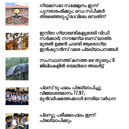
നിയമസഭാ സമ്മേളനം ഇന്ന്
പുനരാരംഭിക്കും; ഡെ.സ്പീക്കര്‍
തിരഞ്ഞെടുപ്പ് രാവിലെ ഒമ്പതിന്
ഇന്ദിരാ ഗ്യാരണ്ടികളുമായി വിഡി
സര്‍ക്കാര്‍; സൗജന്യ ബസ് യാത്ര
മുതല്‍ ഉമ്മന്‍ ചാണ്ടി ആരോഗ്യ
ഇന്‍ഷുറന്‍സ് വരെ പ്രഖ്യാപനങ്ങള്‍
സംസ്ഥാനത്ത് കനത്ത മഴ തുടരും; 6
ജില്ലകളില്‍ യെല്ലോ അലര്‍ട്ട്
പ്ലസ് ടു ഫലം പ്രഖ്യാപിച്ചു;
വിജയശതമാനം 77.97,
മുൻവർഷത്തേക്കാൾ നേരിയ വർധന
പ്ലസ്ടു പരീക്ഷാഫലം ഇന്ന്
പ്രഖ്യാപിക്കും