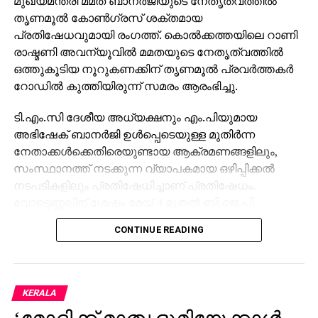
മുഖ്യമന്ത്രി മമത ബാനര്‍ജിയുടെ നേതൃത്വത്തില്‍
തൃണമൂല്‍ കോണ്‍ഗ്രസ് ശക്തമായ
പ്രതിഷേധവുമായി രംഗത്ത്. കൊല്‍ക്കത്തയിലെ റാണി
രാഷ്മണി അവന്യൂവില്‍ മമതയുടെ നേതൃത്വത്തില്‍
ഒത്തുകൂടിയ നൂറുകണക്കിന് തൃണമൂല്‍ പ്രവര്‍ത്തകര്‍
റോഡില്‍ കുത്തിയിരുന്ന് സമരം ആരംഭിച്ചു.
ടി.എം.സി ദേശീയ അധ്യക്ഷനും എം.പിയുമായ
അഭിഷേക് ബാനര്‍ജി ഉള്‍പ്പെടെയുള്ള മുതിര്‍ന്ന
നേതാക്കള്‍ക്കെതിരെയുണ്ടായ ആക്രമണങ്ങളിലും,
സംസ്ഥാനത്ത് നടക്കുന്ന വ്യാപകമായ ഒഴിപ്പിക്കല്‍
നടപടികളിലും പ്രതിഷേധിച്ചാണ് പ്രതിഷേധം.
വോട്ടെണ്ണലിന് ശേഷം മേയ് 4 മുതല്‍ ബി.ജെ.പി
മുപ്പതോളം തൃണമൂല്‍ പ്രവര്‍ത്തകരെ
CONTINUE READING
കൊലപ്പെടുത്തിയതായി പാര്‍ട്ടി എം.പി കല്യാണ്‍
ബാനര്‍ജി ആരോപിച്ചു. സംസ്ഥാനത്തെ പോലീസ്
ബി.ജെ.പിയുടെ നിര്‍ദേശപ്രകാരമാണ്
പ്രവര്‍ത്തിക്കുന്നതെന്ന് വിമര്‍ശിച്ച അദ്ദേഹം സുബേന്ദു
KERALA
അധികാരിയെ ‘കൊലപാതകി മുഖ്യമന്ത്രി’ എന്ന്