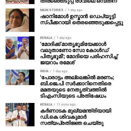
തിരഞ്ഞെടുപ്പ് രാവിലെ ഒമ്പതിന്
നീക്കങ്ങളിലും യു.എസ്-ഇറാന്‍ ചര്‍ച്ചകള്‍
MAIN STORIES
1 day ago
അട്ടിമറിക്കപ്പെടുന്നതിലും മോദി പൂര്‍ണ്ണമായി മൗനം
ഷാനിമോള്‍ ഉസ്മാന്‍ ഡെപ്യൂട്ടി
പാലിക്കുന്നതില്‍ അത്ഭുതപ്പെടാനില്ലെന്നും ജയ്റാം
സ്പീക്കറായി തെരഞ്ഞെടുക്കപ്പെട്ടു
രമേശ് കൂട്ടിച്ചേര്‍ത്തു.
KERALA
1 day ago
‘മോദിക്ക് മാതൃഭൂമിയേക്കാള്‍
വലുതാണോ സോ കോള്‍ഡ്
പിതൃഭൂമി’; മോദിയെ പരിഹസിച്ച്
ജയറാം രമേശ്
INDIA
1 day ago
‘പോരാട്ടം അല്ലെങ്കില്‍ മരണം;
ബി.ജെ.പി സര്‍ക്കാറിനെതിരെ
മമതയുടെ നേതൃത്വത്തില്‍
ടിഎംസിയുടെ പ്രതിഷേധം
KERALA
11 mins ago
കര്‍ണാടക മുഖ്യമന്ത്രിയായി
ഡി.കെ ശിവകുമാര്‍
സത്യപ്രതിജ്ഞ ചെയ്തു