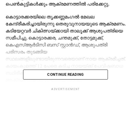
പെൺകുട്ടികൾക്കും ആക്രമണത്തിൽ പരിക്കേറ്റു.
കൊട്ടാരക്കരയിലെ തൃക്കണ്ണമംഗൽ മേഖല
കേന്ദ്രീകരിച്ചായിരുന്നു തെരുവുനായയുടെ ആക്രമണം.
കടിയേറ്റവർ ചികിത്സയ്ക്കായി താലൂക്ക് ആശുപത്രിയെ
സമീപിച്ചു. കൊട്ടാരക്കര, ചന്തമുക്ക്, തോട്ടമുക്ക്,
കെഎസ്ആർടിസി ബസ് സ്റ്റാൻഡ്, ആശുപത്രി
പരിസരം തുടങ്ങിയ
സ്ഥലങ്ങളിലുണ്ടായിരുന്നവരെയാണ് നായ ആക്രമിച്ചത്.
കായംകുളത്ത് 12 പേരെ കടിച്ച നായയ്ക്ക് പേവിഷബാധ
സ്ഥിരീകരിച്ചു; കൊട്ടാരക്കരയിൽ തെരുവുനായ
CONTINUE READING
ആക്രമണത്തിൽ 10 പേർക്ക് പരിക്ക്
ADVERTISEMENT
RELATED TOPICS:
KERALA
KOLLAM
LATEST NEWS
STREETDOGS
DON'T MISS