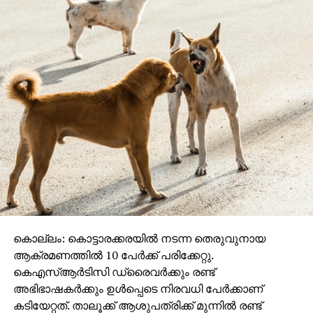
കൊല്ലം: കൊട്ടാരക്കരയിൽ നടന്ന തെരുവുനായ
ആക്രമണത്തിൽ 10 പേർക്ക് പരിക്കേറ്റു.
കെഎസ്ആർടിസി ഡ്രൈവർക്കും രണ്ട്
അഭിഭാഷകർക്കും ഉൾപ്പെടെ നിരവധി പേർക്കാണ്
കടിയേറ്റത്. താലൂക്ക് ആശുപത്രിക്ക് മുന്നിൽ രണ്ട്