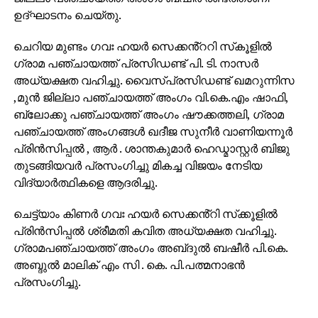
ഉദ്ഘാടനം ചെയ്തു.
ചെറിയ മുണ്ടം ഗവഃ ഹയർ സെക്കൻ്ററി സ്‌കൂളിൽ
ഗ്രാമ പഞ്ചായത്ത് പ്രസിഡണ്ട് പി. ടി. നാസർ
അധ്യക്ഷത വഹിച്ചു. വൈസ്പ്രസിഡണ്ട് ഖമറുന്നിസ
,മുൻ ജില്ലാ പഞ്ചായത്ത് അംഗം വി.കെ.എം ഷാഫി,
ബ്ലോക്കു പഞ്ചായത്ത് അംഗം ഷൗക്കത്തലി, ഗ്രാമ
പഞ്ചായത്ത് അംഗങ്ങൾ ഖദീജ സുനീർ വാണിയന്നൂർ
പ്രിൻസിപ്പൽ , ആർ . ശാന്തകുമാർ ഹെഡ്മാസ്റ്റർ ബിജു
തുടങ്ങിയവർ പ്രസംഗിച്ചു മികച്ച വിജയം നേടിയ
വിദ്യാർത്ഥികളെ ആദരിച്ചു.
ചെട്ട്യാം കിണർ ഗവഃ ഹയർ സെക്കൻ്റി സ്‌ക്കൂളിൽ
പ്രിൻസിപ്പൽ ശ്രീമതി കവിത അധ്യക്ഷത വഹിച്ചു.
ഗ്രാമപഞ്ചായത്ത് അംഗം അബ്‌ദുൽ ബഷീർ പി.കെ.
അബ്ദുൽ മാലിക് എം സി . കെ. പി.പത്മനാഭൻ
പ്രസംഗിച്ചു.