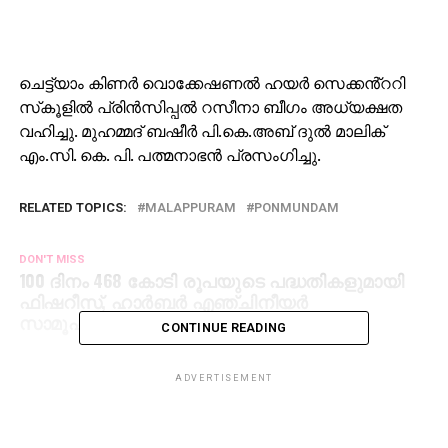
ചെട്ട്യാം കിണർ വൊക്കേഷണൽ ഹയർ സെക്കൻ്ററി
സ്‌കൂളിൽ പ്രിൻസിപ്പൽ റസീനാ ബീഗം അധ്യക്ഷത
വഹിച്ചു. മുഹമ്മദ് ബഷീർ പി.കെ.അബ് ദുൽ മാലിക്
എം.സി. കെ. പി. പത്മനാഭൻ പ്രസംഗിച്ചു.
RELATED TOPICS:
MALAPPURAM
PONMUNDAM
DON'T MISS
100 ദിനം 468 കോടി രൂപയുടെ പദ്ധതികളുമായി
ഫിഷറീസ്, ഹാര്‍ബര്‍ എഞ്ചിനീയര്‍
സാമൂഹ്യനീതി വകുപ്പുകള്‍
CONTINUE READING
ADVERTISEMENT