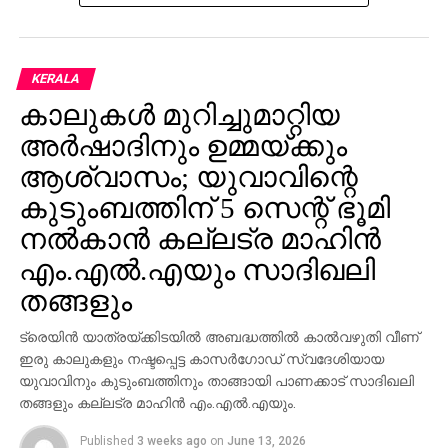
സ്ഥലത്തെത്തി രക്ഷാപ്രവര്‍ത്തനം ആരംഭിച്ചു.
അപകടത്തിന്റെ കൃത്യമായ കാരണം കണ്ടെത്താന്‍
ഇന്ത്യന്‍ വ്യോമസേന കോര്‍ട്ട് ഓഫ് ഇന്‍ക്വയറിക്ക്
KERALA
ഉത്തരവിട്ടു.
കാലുകള്‍ മുറിച്ചുമാറ്റിയ
അര്‍ഷാദിനും ഉമ്മയ്ക്കും
ആശ്വാസം; യുവാവിന്റെ
കുടുംബത്തിന് 5 സെന്റ് ഭൂമി
നല്‍കാന്‍ കല്ലട്ര മാഹിന്‍
എം.എല്‍.എയും സാദിഖലി
തങ്ങളും
ട്രെയിന്‍ യാത്രയ്ക്കിടയില്‍ അബദ്ധത്തില്‍ കാല്‍വഴുതി വീണ്
ഇരു കാലുകളും നഷ്ടപ്പെട്ട കാസര്‍ഗോഡ് സ്വദേശിയായ
യുവാവിനും കുടുംബത്തിനും താങ്ങായി പാണക്കാട് സാദിഖലി
തങ്ങളും കല്ലട്ര മാഹിന്‍ എം.എല്‍.എയും.
Published
3 weeks ago
on
June 13, 2026