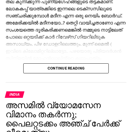
തല കുനിക്കുന്ന പുണ്യഗേഹങ്ങളുടെ തട്ടകമാണ്.
ലോകകപ്പ് യാത്രക്കിടെ ഇന്നലെ ടെക്സസിലുടെ
സഞ്ചരിക്കുമ്പോൾ മദീന എന്ന ഒരു നെയിം ബോർഡ്.
അമേരിക്കയിൽ മദീനയോ..? തെറ്റി വായിച്ചതാണോ എന്ന
സംശയത്തെ ദൂരികരിക്കണമെങ്കിൽ നമ്മുടെ നാട്ടിലേത്
പോലെ ഒറ്റയടിക്ക് കാർ റിവേഴ്‌സ് ഗിയറിലിടുക
അസാധ്യം. പിഴ ഡോളറിലെത്തും. മൂന്ന് മൈൽ (
ഇവിടെ കിലോമിറ്ററില്ലാട്ടോ.. പഴയൊരു പ്രിയദർശൻ
സിനിമയിൽ മോഹൻലാലിൻ്റെ കഥാപാത്രം
ന്യൂയോർക്ക് ജംങ്ഷനും കിലോമീറ്റേഴ്‌സ് ആൻഡ്
CONTINUE READING
കിലോമീറ്റേഴ്സും പറയുന്നുണ്ടെങ്കിൽ രണ്ടും ഇവിടെ ഇല്ല
) താണ്ടി യു-ടേൺ എടുത്ത് തിരികെ വന്ന് വായിച്ചപ്പോൾ
തെറ്റിയിട്ടില്ല-മദിന തന്നെ. ബൻഡേര എന്ന ടെക്സസ്
കൗണ്ടിയിലെ കൊച്ചുപട്ടണമാണ് മദീന. ആപ്പിൾ കൃഷിക്ക്
INDIA
പ്രശസ്തമായ സ്ഥലം. ദി ആപ്പിൾ ക്യാപിറ്റൽ എന്നും
അസമില്‍ വ്യോമസേന
സ്ഥലത്തെ വിളിക്കാറുണ്ട്. എന്ത് കൊണ്ട് മദീന എന്ന
വിമാനം തകര്‍ന്നു;
പേര് വന്നു-സംശയം സ്വാഭാവികം. ഉത്തരവും പെട്ടെന്ന്
കിട്ടി. 50 സംസ്ഥാനങ്ങളുള്ള അമേരിക്കയിൽ മദീന എന്ന
പൈലറ്റടക്കം അഞ്ച് പേര്‍ക്ക്
നാമധേയത്തിൽ 12 പട്ടണങ്ങളുണ്ട്. രാജ്യത്തെ