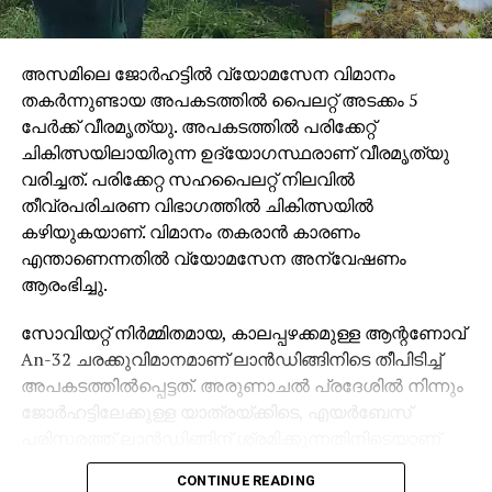
തീരമാണ്.ടെന്നിസി സംസ്ഥാനത്തും
ഇല്ലിനോയിസിലും ഉത്തര ഡക്കോട്ടയിലും വെസ്റ്റ്
അസമിലെ ജോര്‍ഹട്ടില്‍ വ്യോമസേന വിമാനം
വിർജിനിയയിലും വിൻകോൻസിലും മദീന എന്ന പേരിൽ
തകര്‍ന്നുണ്ടായ അപകടത്തില്‍ പൈലറ്റ് അടക്കം 5
പട്ടണങ്ങളുണ്ട്. നാലര ദശലക്ഷത്തോളം മുസ്ലിങ്ങൾ
പേര്‍ക്ക് വീരമൃത്യു. അപകടത്തില്‍ പരിക്കേറ്റ്
അമേരിക്കയിലുണ്ട്. ന്യൂയോർക്ക്, കാലിഫോർണിയ,
ചികിത്സയിലായിരുന്ന ഉദ്യോഗസ്ഥരാണ് വീരമൃത്യു
ഇല്ലിനോയിസ് എന്നിവിsങ്ങളിലാണ് കൂടുതൽ.
വരിച്ചത്. പരിക്കേറ്റ സഹപൈലറ്റ് നിലവില്‍
അമേരിക്കൻ മുസ്ലിങ്ങളിൽ തന്നെ ആഫിക്കൻ
തീവ്രപരിചരണ വിഭാഗത്തില്‍ ചികിത്സയില്‍
വംശജരുണ്ട്, അറബ് വംശജരുണ്ട്, ഏഷ്യൻ
കഴിയുകയാണ്. വിമാനം തകരാന്‍ കാരണം
വംശജരുണ്ട്,യൂറോപ്യൻ മുസ്ലിങ്ങളുമുണ്ട്.
എന്താണെന്നതില്‍ വ്യോമസേന അന്വേഷണം
ആരംഭിച്ചു.
സോവിയറ്റ് നിര്‍മ്മിതമായ, കാലപ്പഴക്കമുള്ള ആന്റണോവ്
An-32 ചരക്കുവിമാനമാണ് ലാന്‍ഡിങ്ങിനിടെ തീപിടിച്ച്
അപകടത്തില്‍പ്പെട്ടത്. അരുണാചല്‍ പ്രദേശില്‍ നിന്നും
ജോര്‍ഹട്ടിലേക്കുള്ള യാത്രയ്ക്കിടെ, എയര്‍ബേസ്
പരിസരത്ത് ലാന്‍ഡിങ്ങിന് ശ്രമിക്കുന്നതിനിടെയാണ്
വിമാനത്തിന് തീപിടിച്ചത്. അപകടം നടന്നയുടന്‍ തന്നെ
CONTINUE READING
ഫയര്‍ ബ്രിഗേഡും എമര്‍ജന്‍സി റെസ്‌പോണ്‍സ് ടീമും