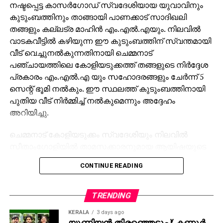
നഷ്ടപ്പെട്ട കാസര്‍ഗോഡ് സ്വദേശിയായ യുവാവിനും
കുടുംബത്തിനും താങ്ങായി പാണക്കാട് സാദിഖലി
തങ്ങളും കല്ലട്ര മാഹിന്‍ എം.എല്‍.എയും. നിലവില്‍
വാടകവീട്ടില്‍ കഴിയുന്ന ഈ കുടുംബത്തിന് സ്വന്തമായി
വീട് വെച്ചുനല്‍കുന്നതിനായി ചെമ്മനാട്
പഞ്ചായത്തിലെ കോളിയടുക്കത്ത് തങ്ങളുടെ നിര്‍ദ്ദേശ
പ്രകാരം എം.എല്‍.എ യും സഹോദരങ്ങളും ചേര്‍ന്ന് 5
സെന്റ് ഭൂമി നല്‍കും. ഈ സ്ഥലത്ത് കുടുംബത്തിനായി
പുതിയ വീട് നിര്‍മ്മിച്ച് നല്‍കുമെന്നും അദ്ദേഹം
അറിയിച്ചു.
ചെമ്മനാട് കോളിയടുക്കം സ്വദേശിയും നിലവില്‍
സീതാംഗോളിയില്‍ താമസക്കാരനുമായ ആയിഷയുടെ
മകന്‍ അര്‍ഷാദിനാണ് (24) കഴിഞ്ഞ ദിവസം
CONTINUE READING
മാരാരിക്കുളം സ്റ്റേഷനില്‍ വെച്ചുണ്ടായ ദാരുണമായ
അപകടത്തില്‍ ഇരു കാലുകളും നഷ്ടപ്പെട്ടത്.
എറണാകുളത്തെ ആശുപത്രിയിലേക്ക്
TRENDING
പോകുന്നതിനായി ഉമ്മയോടൊപ്പം ട്രെയിനില്‍ യാത്ര
KERALA
3 days ago
ചെയ്യുകയായിരുന്നു അര്‍ഷാദ്. എറണാകുളം സ്റ്റേഷന്‍
യൂണിയന്‍ തിരഞ്ഞെടുപ്പ്; കണ്ണൂര്‍