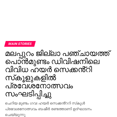
MAIN STORIES
മലപ്പുറം ജില്ലാ പഞ്ചായത്ത്
പൊൻമുണ്ടം ഡിവിഷനിലെ
വിവിധ ഹയർ സെക്കൻ്റി
സ്‌കൂളുകളിൽ
പ്രവേശനോത്സവം
സംഘടിപ്പിച്ചു
ചെറിയ മുണ്ടം ഗവഃ ഹയർ സെക്കൻ്ററി സ്‌കൂൾ
പ്രവേശനോത്സവം ബഷീർ രണ്ടത്താണി ഉദ്ഘാടനം
ചെയ്യുന്നു