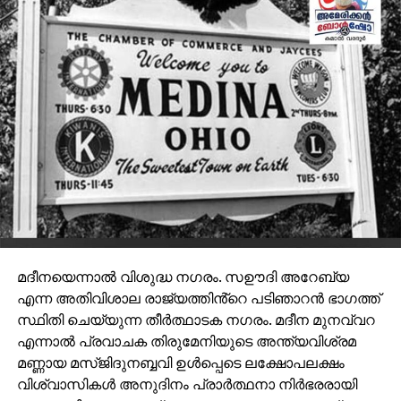
മദീനയെന്നാൽ വിശുദ്ധ നഗരം. സഊദി അറേബ്യ
എന്ന അതിവിശാല രാജ്യത്തിൻ്റെ പടിഞാറൻ ഭാഗത്ത്
സ്ഥിതി ചെയ്യുന്ന തീർത്ഥാടക നഗരം. മദീന മുനവ്വറ
എന്നാൽ പ്രവാചക തിരുമേനിയുടെ അന്ത്യവിശ്രമ
മണ്ണായ മസ്ജിദുനബ്ബവി ഉൾപ്പെടെ ലക്ഷോപലക്ഷം
വിശ്വാസികൾ അനുദിനം പ്രാർത്ഥനാ നിർഭരരായി