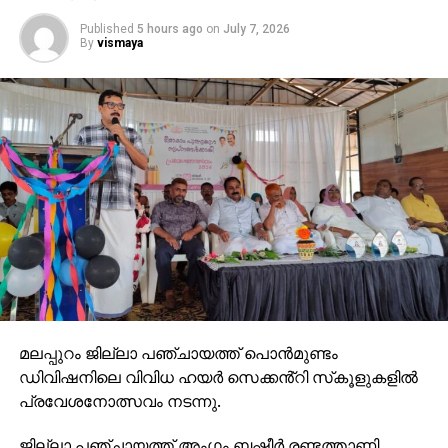
Published
5 hours ago
on
July 7, 2026
By
vismaya
മലപ്പുറം ജില്ലാ പഞ്ചായത്ത് പൊൻമുണ്ടം
ഡിവിഷനിലെ വിവിധ ഹയർ സെക്കൻ്റി സ്‌കൂളുകളിൽ
പ്രവേശനോത്സവം നടന്നു.
ജില്ലാ പഞ്ചായത്ത് അംഗം ബഷീർ രണ്ടത്താണി